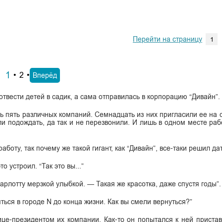
Перейти на страницу
1
2
Вперёд
твести детей в садик, а сама отправилась в корпорацию “Дивайн”.
ь пять различных компаний. Семнадцать из них пригласили ее на 
ли подождать, да так и не перезвонили. И лишь в одном месте раб
оту, так почему же такой гигант, как “Дивайн”, все-таки решил д
о устроил. “Так это вы...”
арлотту мерзкой улыбкой. — Такая же красотка, даже спустя годы”.
яться в городе N до конца жизни. Как вы смели вернуться?”
це-президентом их компании. Как-то он попытался к ней пристава