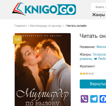
Жанры
Главная
⭐ Миллиардер по вызову ⭐
Читать онлайн
Читать о
Название:
Милли
Жанры:
Острос
романы
,
❤️ Люб
Фрагмент
Вернутьс
Viber
Te