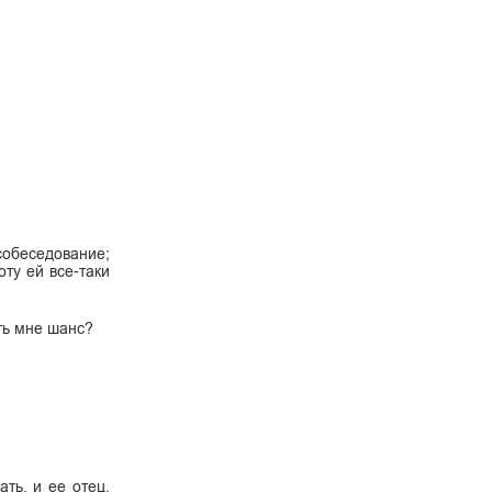
собеседование;
оту ей все-таки
ать мне шанс?
ть, и ее отец,