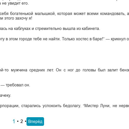
 не увидит его.
себя богатенькой малышкой, которая может всеми командовать, 
и этого захочу я!
ась на каблуках и стремительно вышла из кабинета.
ту в этом городе тебе не найти. Только хостес в баре!” — крикнул о
ой-то мужчина средних лет. Он с ног до головы был залит бен
 — требовал он.
ачеку.
порации, старались успокоить бедолагу. “Мистер Луни, не нерв
1
2
Вперёд