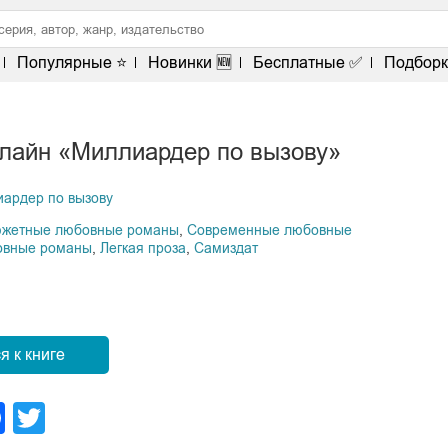
Популярные ⭐
Новинки 🆕
Бесплатные ✅
Подборк
нлайн «Миллиардер по вызову»
ардер по вызову
южетные любовные романы
,
Современные любовные
овные романы
,
Легкая проза
,
Самиздат
я к книге
legram
Facebook
Twitter