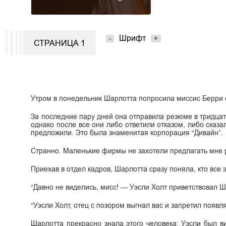
Шрифт
-
+
СТРАНИЦА 1
Утром в понедельник Шарлотта попросила миссис Берри о
За последние пару дней она отправила резюме в тридцат
однако после все они либо ответили отказом, либо сказа
предложили. Это была знаменитая корпорация “Дивайн”.
Странно. Маленькие фирмы не захотели предлагать мне раб
Приехав в отдел кадров, Шарлотта сразу поняла, кто все эт
“Давно не виделись, мисс! — Уэсли Холт приветствовал Ш
“Уэсли Холт, отец с позором выгнал вас и запретил появл
Шарлотта прекрасно знала этого человека: Уэсли был ви