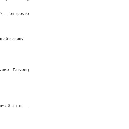
а? — он громко
н ей в спину.
зином. Безумец
ничайте так, —