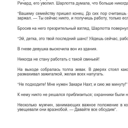
Ричард, его уволил. Шарлотта думала, что больше никогда
“Вашему семейству пришел конец. До сих пор считаешь 
заржал. — Ты сейчас никто, и получишь работу, только есл
Бросив на него презрительный взгляд, Шарлотта повернул
“Эй, детка, это твой последний шанс! Уйдешь сейчас, рабо
В гневе девушка выскочила вон из здания.
Никогда не стану работать с такой свиньей!
На выходе собралась толпа зевак. В дверях стоял как
размахивал зажигалкой, желая всех напугать.
“Не подходите! Мне нужен Закари Нахт, и сию же минуту!”
К нему никто не решался приблизиться; охранники были н
Несколько мужчин, занимающих важное положение в кор
увещевали они вразнобой. — Давайте все обсудим”.