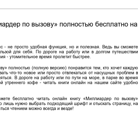
иардер по вызову» полностью бесплатно на
мс - не просто удобная функция, но и полезная. Ведь вы сможет
льзой для себя. По дороге на работу или в долгом путешестви
ия - утомительное время пролетит быстрее.
ву» полностью (полную версию) понравится тем, кто хочет кажду
вать что-то новое или просто отвлекаться от насущных проблем 
ться. В дороге на работу или по пути на море, в парке во врем
ой утреннего кофе - читать книги онлайн на нашем сайте удобн
жете бесплатно читать онлайн книгу «Миллиардер по вызову
его лишь нужно выбрать подходящий шрифт и отыскать страницу, н
ться чтением можно всегда и везде!