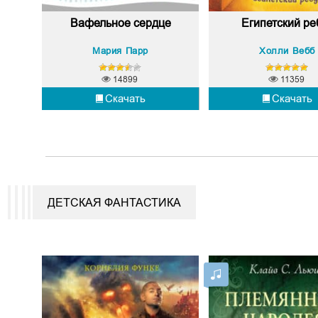
Вафельное сердце
Египетский ре
е
Мария Парр
Холли Вебб
 Николаевич Носов
14899
11359
Скачать
Скачать
ДЕТСКАЯ ФАНТАСТИКА