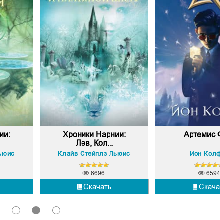
ии:
Хроники Нарнии:
Артемис 
.
Лев, Кол...
ьюис
Клайв Стейплз Льюис
Йон Кол
6696
6594
Скачать
Скача
1
2
3