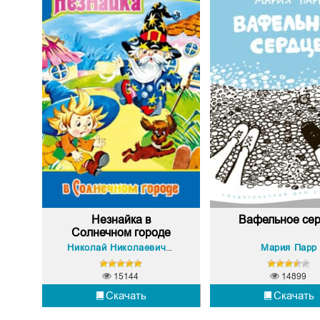
Незнайка в
Вафельное се
Солнечном городе
Мария Парр
Николай Николаевич Носов
15144
14899
Скачать
Скачать