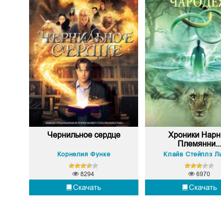
Чернильное сердце
Хроники Нарн
Племянни..
Корнелия Функе
Клайв Стейплз Л
8294
6970
Скачать
Скачать