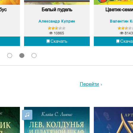
бус
Белый пудель
Цветик-семи
Александр Куприн
Валентин К
10865
8143
Скачать
Скача
1
2
3
Перейти