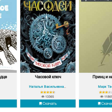
рдце
Часовой ключ
Принц и 
Марк Тв
Наталья Васильевна Щерба
13365
1186
Скачать
Скача