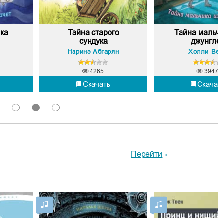
ка
Тайна старого
Тайна мальч
сундука
джунгл
Наринэ Абгарян
Холли В
4285
3947
Скачать
Скача
1
2
3
Перейти