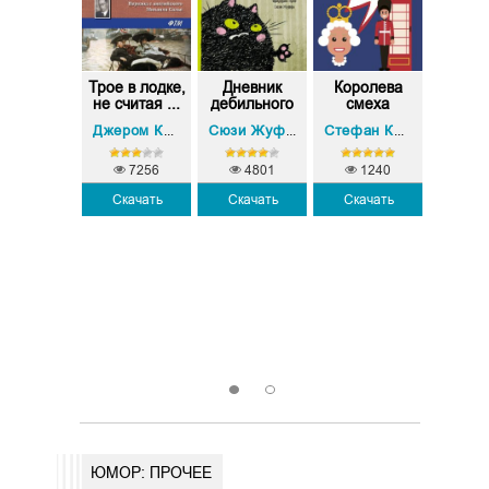
едвестник
Трое в лодке,
Дневник
Королева
Предве
весны
не считая ...
дебильного
смеха
вес
сборник)
кота
(сбор
. Генри
Фредерик Пуйе
О. Г
Джером Клапка Джером
Сюзи Жуффа
,
Стефан Кларк
7256
4801
1240
Скачать
Скачать
Скачать
732
7
Скачать
Скач
1
2
ЮМОР: ПРОЧЕЕ