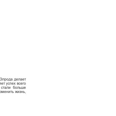
 Элрода делает
яет успех всего
 стали больше
изменить жизнь,