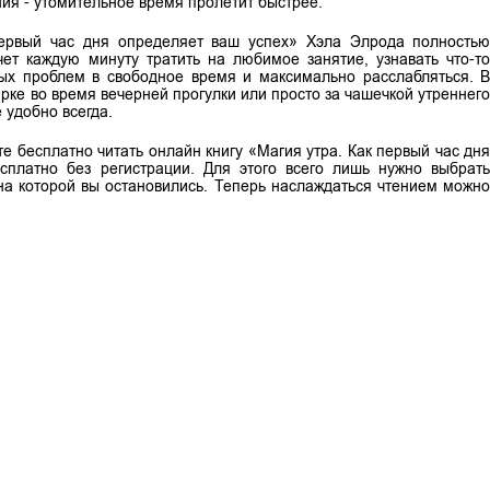
ия - утомительное время пролетит быстрее.
первый час дня определяет ваш успех» Хэла Элрода полность
чет каждую минуту тратить на любимое занятие, узнавать что-т
ных проблем в свободное время и максимально расслабляться. 
арке во время вечерней прогулки или просто за чашечкой утреннег
 удобно всегда.
е бесплатно читать онлайн книгу «Магия утра. Как первый час дн
платно без регистрации. Для этого всего лишь нужно выбрат
на которой вы остановились. Теперь наслаждаться чтением можн