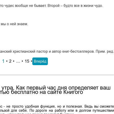
то чудес вообще не бывает. Второй – будто все в жизни чудо.
 мы о ней знаем.
ский христианский пастор и автор книг-бестселлеров. Прим. ред
1
2
…
15
Вперёд
 утра. Как первый час дня определяет ваш
тью бесплатно на сайте Книгого
мс - не просто удобная функция, но и полезная. Ведь вы сможет
льзой для себя. По дороге на работу или в долгом путешестви