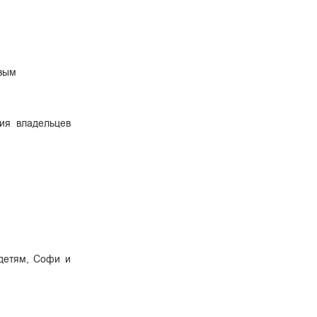
овым
ия владельцев
детям, Софи и