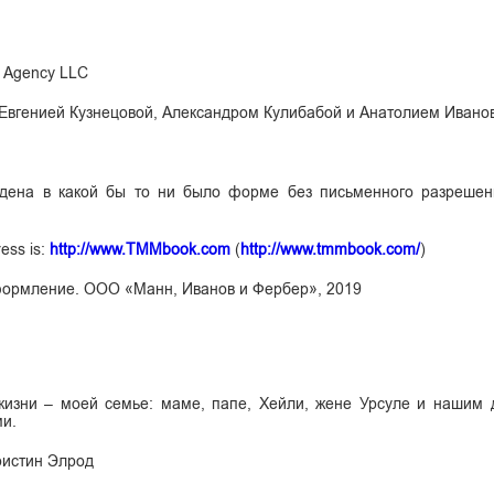
ar Agency LLC
 Евгенией Кузнецовой, Александром Кулибабой и Анатолием Иван
едена в какой бы то ни было форме без письменного разрешен
ress is:
http://www.TMMbook.com
(
http://www.tmmbook.com/
)
оформление. ООО «Манн, Иванов и Фербер», 2019
изни – моей семье: маме, папе, Хейли, жене Урсуле и нашим 
ми.
ристин Элрод