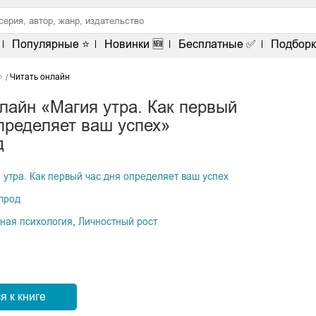
Популярные ⭐
Новинки 🆕
Бесплатные ✅
Подборк
⭐
Читать онлайн
лайн «Магия утра. Как первый
пределяет ваш успех»
д
 утра. Как первый час дня определяет ваш успех
лрод
ная психология
,
Личностный рост
я к книге