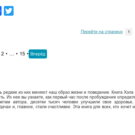
legram
Facebook
Twitter
Перейти на страницу
2
…
15
Вперёд
ь редкие из них меняют наш образ жизни и поведение. Книга Хэла
ить. Из нее вы узнаете, как первый час после пробуждения определ
етам автора, десятки тысяч человек улучшили свое здоровье,
чах и, главное, стали счастливее. Эта книга для всех, кто хочет 