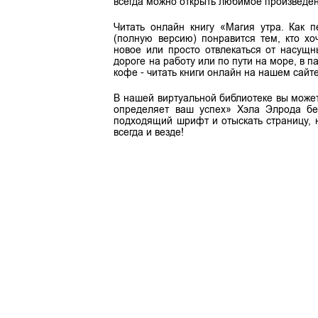
всегда можно открыть любимое произведен
Читать онлайн книгу «Магия утра. Как 
(полную версию) понравится тем, кто хо
новое или просто отвлекаться от насущ
дороге на работу или по пути на море, в п
кофе - читать книги онлайн на нашем сайте
В нашей виртуальной библиотеке вы может
определяет ваш успех» Хэла Элрода бес
подходящий шрифт и отыскать страницу, 
всегда и везде!