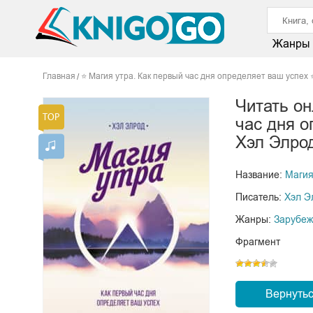
Жанры
Главная
⭐ Магия утра. Как первый час дня определяет ваш успех 
Читать он
час дня о
Хэл Элро
Название:
Магия
Писатель:
Хэл Э
Жанры:
Зарубеж
Фрагмент
Вернутьс