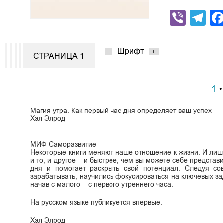
Viber
Te
Шрифт
-
+
СТРАНИЦА 1
1
Магия утра. Как первый час дня определяет ваш успех
Хэл Элрод
МИФ Саморазвитие
Некоторые книги меняют наше отношение к жизни. И лиш
и то, и другое – и быстрее, чем вы можете себе представ
дня и помогает раскрыть свой потенциал. Следуя сов
зарабатывать, научились фокусироваться на ключевых зада
начав с малого – с первого утреннего часа.
На русском языке публикуется впервые.
Хэл Элрод