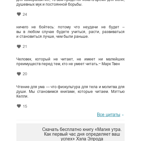
душевных мук и постоянной борьбы.
24
ничего не бойтесь: потому что неудачи не будет –
вы в любом случае будете учиться, расти, развиваться
и становиться лучше, чем были раньше.
21
Человек, который не читает, не имеет ни малейших
преимуществ перед тем, кто не умеет читать.~ Марк Твен
20
Чтение для ума — что физкультура для тела и молитва для
души. Мы становимся книгами, которые читаем. Мэттью
Келли.
15
Все цитаты
Скачать бесплатно книгу «Магия утра.
Как первый час дня определяет ваш
успех» Хэла Элрода