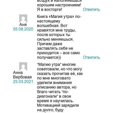
воздух и наполняешься
хорошим настроением!
Я в восторге!
Ответить
Книга «Магия утра» по-
настоящему
Аня
волшебная. Вот
05.08.2020
нравятся мне труды,
после которых ты
сильно меняешься.
Причем даже
заставлять себя не
приходится – все само
получается))
Ответить
“Магию утра” многие
советовали, но что могу
Анна
сказать прочитав её, как
Вербовая
по мне многовато
25.03.2021
уделили внимания
описанию автора, но
благо читать “по-
диагонали” в свое
время я научилась.
Мотивацией зарядили
на долго, буду