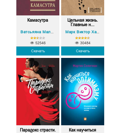
Камасутра
Цельная жизнь.
Главные н...
Лес Хьюитт
Ватсьяяна Малланага
Марк Виктор Хансен
,
,
52546
30484
Скачать
Скачать
Парадокс страсти.
Как научиться