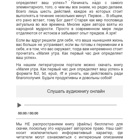
определяет ваш успех»? Начинать надо с самого
элементарного, того, о чем мы все знаем, но редко делаем.
Всего лишь шесть действий, каждое из которых стоит
выполнять в течение нескольких минут. Первое… В общем,
кто рано встает, тому Бог дает! Старая как мир пословица
актуальна во все времена. Многие идеи автора взяты из
народной мудрости. Просто в современном мире люди
отдаляются от истоков и забывают опыт предков. А зря!
Если вы вдруг решили для себя, что ваша нынешняя жизнь
вас больше не устраивает, если вы готовы к переменам и в
себе, и в том, что вас окружает, тогда вам непременно стоит
прочитать «Магия утра. Как первый час дня определяет
ваш успех».
На нашем литературном портале можно скачать книгу
«Магия утра. Как первый час дня определяет ваш успех» в
формате fb2, txt, epub, rtf и узнать, как действовать ради
благополучия. Будьте продуктивны и довольны собой!
Слушать аудиокнигу онлайн
Audio
Player
00:00
/
00:00
Мы НЕ распространяем книгу (файлы) бесплатно для
скачки, поскольку это нарушает авторское право. Наш сайт
носит исключительно информативный характер, где
читатели могут ознакомиться с интересным описанием