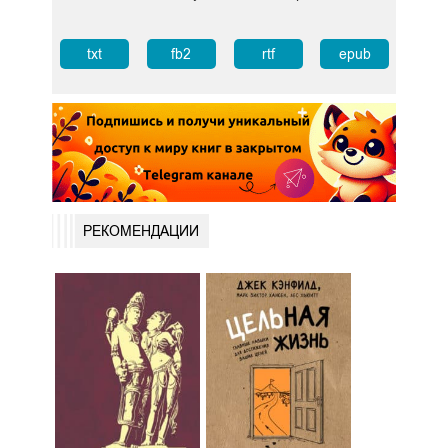
txt
fb2
rtf
epub
РЕКОМЕНДАЦИИ