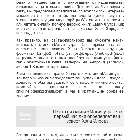
книги от нашего сайта, с аннотацией от издательства,
отзывами и цитатами из книги. Для того чтобы получить
книгу, мы предлагаем предлагаем список ссылок интернет-
магазинов для того, чтобы вы смогли купить, слушать
чтение книги (аудиокнигу в mp3 (мп3)), скачать / загрузить
или читать онлайн полную версию книги «Магия утра. Как
первый час дня определяет ваш успех» Хэла Элрода и
наслаждаться ею.
Как правило, на сайтах-партнерах вы сможете найти
полностью книгу «Магия утра. Как первый час дня
определяет ваш успех» Хэла Элрода в следующих
форматах: fb2 (фб2), txt (тхт), rtf (ртф), epub (эпаб), pdf (пдф)
на русском языке, которые подойдут на такие устройства
как - электронная книга, телефон на Андроид (android),
айфон, ПК (компьютер), айпад.
Если вы являетесь правообладателем книги «Магия утра.
Как первый час дня определяет ваш успех» Хэла Элрода и
желаете, чтобы мы удалили ее с нашего книжного сайта,
пожалуйста, напишите нам на почту
knigi.helpdesk@gmail.com и мы в кратчайшие сроки ее
удалим.
Цитаты из книги «Магия утра. Как
первый час дня определяет ваш
успех» Хэла Элрода
Всегда помните о том, что если не сможете найти время
для саморазвития, то вам придется искать время для боли,