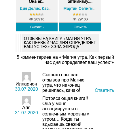
Она ег...
оптимизму....
Дин Делис
Кассандра Филлипс
,
Мартин Селигман
20918
29183
Скачать
Скачать
ОТЗЫВЫ НА КНИГУ «МАГИЯ УТРА.
КАК ПЕРВЫЙ ЧАС ДНЯ ОПРЕДЕЛЯЕТ
ВАШ УСПЕХ» ХЭЛА ЭЛРОДА
5 комментариев на «“Магия утра. Как первый
час дня определяет ваш успех”»
Сколько слышал
отзывов про Магию
Илларион
утра, что наконец
30.07.2020
решилась, качаю!
Ответить
Потрясающая книга!!
Она у меня
Аля
ассоциируется с
31.07.2020
солнечным морозным
утром… Когда ты
вдыхаешь свежий