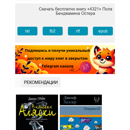
Скачать бесплатно книгу «4321» Пола
Бенджамина Остера
txt
fb2
rtf
epub
РЕКОМЕНДАЦИИ