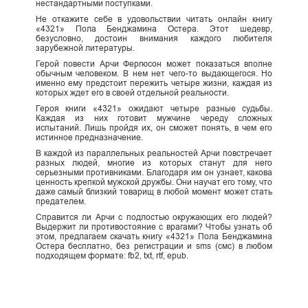
нестандартными поступками.
Не откажите себе в удовольствии читать онлайн книгу
«4321» Пола Бенджамина Остера. Этот шедевр,
безусловно, достоин внимания каждого любителя
зарубежной литературы.
Герой повести Арчи Фергюсон может показаться вполне
обычным человеком. В нем нет чего-то выдающегося. Но
именно ему предстоит пережить четыре жизни, каждая из
которых ждет его в своей отдельной реальности.
Героя книги «4321» ожидают четыре разные судьбы.
Каждая из них готовит мужчине череду сложных
испытаний. Лишь пройдя их, он сможет понять, в чем его
истинное предназначение.
В каждой из параллельных реальностей Арчи повстречает
разных людей, многие из которых станут для него
серьезными противниками. Благодаря им он узнает, какова
ценность крепкой мужской дружбы. Они научат его тому, что
даже самый близкий товарищ в любой момент может стать
предателем.
Справится ли Арчи с подлостью окружающих его людей?
Выдержит ли противостояние с врагами? Чтобы узнать об
этом, предлагаем скачать книгу «4321» Пола Бенджамина
Остера бесплатно, без регистрации и sms (смс) в любом
подходящем формате: fb2, txt, rtf, epub.