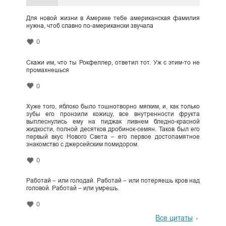
Для новой жизни в Америке тебе американская фамилия
нужна, чтоб славно по-американски звучала
0
Скажи им, что ты Рокфеллер, ответил тот. Уж с этим-то не
промахнешься
0
Хуже того, яблоко было тошнотворно мягким, и, как только
зубы его пронзили кожицу, все внутренности фрукта
выплеснулись ему на пиджак ливнем бледно-красной
жидкости, полной десятков дробинок-семян. Таков был его
первый вкус Нового Света – его первое достопамятное
знакомство с джерсейским помидором.
0
Работай – или голодай. Работай – или потеряешь кров над
головой. Работай – или умрешь.
0
Все цитаты