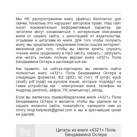
Мы НЕ распространяем книгу (файлы) бесплатно для
скачки, поскольку это нарушает авторское право. Наш сайт
носит исключительно информативный характер, где
читатели могут ознакомиться с интересным описанием
книги от нашего сайта, с аннотацией от издательства,
отзывами и цитатами из книги. Для того чтобы получить
книгу, мы предлагаем предлагаем список ссылок интернет-
магазинов для того, чтобы вы смогли купить, слушать
чтение книги (аудиокнигу в mp3 (мп3)), скачать / загрузить
или читать онлайн полную версию книги «4321» Пола
Бенджамина Остера и наслаждаться ею.
Как правило, на сайтах-партнерах вы сможете найти
полностью книгу «4321» Пола Бенджамина Остера в
следующих форматах: fb2 (фб2), txt (тхт), rtf (ртф), epub
(эпаб), pdf (пдф) на русском языке, которые подойдут на
такие устройства как - электронная книга, телефон на
Андроид (android), айфон, ПК (компьютер), айпад.
Если вы являетесь правообладателем книги «4321» Пола
Бенджамина Остера и желаете, чтобы мы удалили ее с
нашего книжного сайта, пожалуйста, напишите нам на
почту knigi.helpdesk@gmail.com и мы в кратчайшие сроки
ее удалим.
Цитаты из книги «4321» Пола
Бенджамина Остера