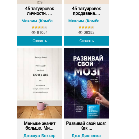
45 татуировок
45 татуировок
личности. ...
продавана....
Максим (Комбат) Батырев
Максим (Комбат) Батырев
61054
36382
Скачать
Скачать
Меньше значит
Развивай свой мозг.
больше. Ми...
Как ...
Джошуа Беккер
Джо Диспенза