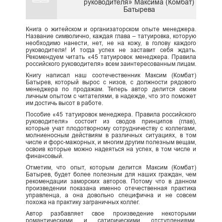
руководителя» Максима (Комбат)
Батырева
Книга о житейском и организаторском опыте менеджера.
Название символично, каждая глава – татуировка, которую
необходимо нанести, нет, не на кожу, в голову каждого
руководителя! И тогда успех не заставит себя ждать.
Рекомендуем читать «45 татуировок менеджера. Правила
российского руководителя» всем заинтересованным лицам.
Книгу написал наш соотечественник Максим (Комбат)
Батырев, который вырос с низов, с должности рядового
менеджера по продажам. Теперь автор делится своим
личным опытом с читателями, в надежде, что это поможет
им достичь высот в работе.
Пособие «45 татуировок менеджера. Правила российского
руководителя» состоит из сводов принципов (глав),
которые учат плодотворному сотрудничеству с коллегами,
молниеносным действиям в различных ситуациях, в том
числе и форс-мажорных, и многим другим полезным вещам,
освоив которые можно надеяться на успех, в том числе и
финансовый.
Отметим, что опыт, которым делится Максим (Комбат)
Батырев, будет более полезным для наших граждан, чем
рекомендации заморских авторов. Потому что в данном
произведении показана именно отечественная практика
управленца, а она довольно специфична и не совсем
похожа на практику заграничных коллег.
Автор разбавляет свое произведение некоторыми
романтическими и сатирическими отступлениями,