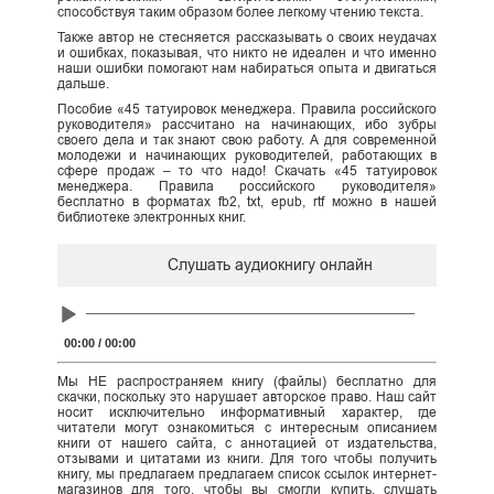
способствуя таким образом более легкому чтению текста.
Также автор не стесняется рассказывать о своих неудачах
и ошибках, показывая, что никто не идеален и что именно
наши ошибки помогают нам набираться опыта и двигаться
дальше.
Пособие «45 татуировок менеджера. Правила российского
руководителя» рассчитано на начинающих, ибо зубры
своего дела и так знают свою работу. А для современной
молодежи и начинающих руководителей, работающих в
сфере продаж – то что надо! Скачать «45 татуировок
менеджера. Правила российского руководителя»
бесплатно в форматах fb2, txt, epub, rtf можно в нашей
библиотеке электронных книг.
Слушать аудиокнигу онлайн
Audio
Player
00:00
/
00:00
Мы НЕ распространяем книгу (файлы) бесплатно для
скачки, поскольку это нарушает авторское право. Наш сайт
носит исключительно информативный характер, где
читатели могут ознакомиться с интересным описанием
книги от нашего сайта, с аннотацией от издательства,
отзывами и цитатами из книги. Для того чтобы получить
книгу, мы предлагаем предлагаем список ссылок интернет-
магазинов для того, чтобы вы смогли купить, слушать