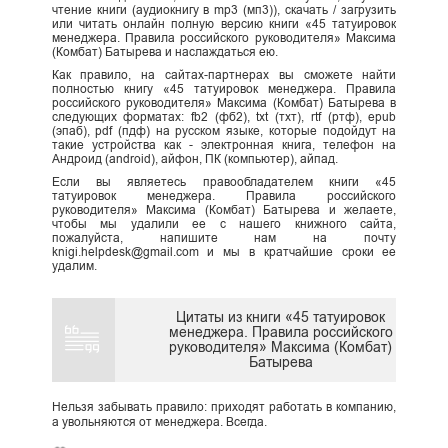
чтение книги (аудиокнигу в mp3 (мп3)), скачать / загрузить
или читать онлайн полную версию книги «45 татуировок
менеджера. Правила российского руководителя» Максима
(Комбат) Батырева и наслаждаться ею.
Как правило, на сайтах-партнерах вы сможете найти
полностью книгу «45 татуировок менеджера. Правила
российского руководителя» Максима (Комбат) Батырева в
следующих форматах: fb2 (фб2), txt (тхт), rtf (ртф), epub
(эпаб), pdf (пдф) на русском языке, которые подойдут на
такие устройства как - электронная книга, телефон на
Андроид (android), айфон, ПК (компьютер), айпад.
Если вы являетесь правообладателем книги «45
татуировок менеджера. Правила российского
руководителя» Максима (Комбат) Батырева и желаете,
чтобы мы удалили ее с нашего книжного сайта,
пожалуйста, напишите нам на почту
knigi.helpdesk@gmail.com и мы в кратчайшие сроки ее
удалим.
Цитаты из книги «45 татуировок
менеджера. Правила российского
руководителя» Максима (Комбат)
Батырева
Нельзя забывать правило: приходят работать в компанию,
а увольняются от менеджера. Всегда.