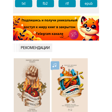
txt
fb2
rtf
epub
РЕКОМЕНДАЦИИ