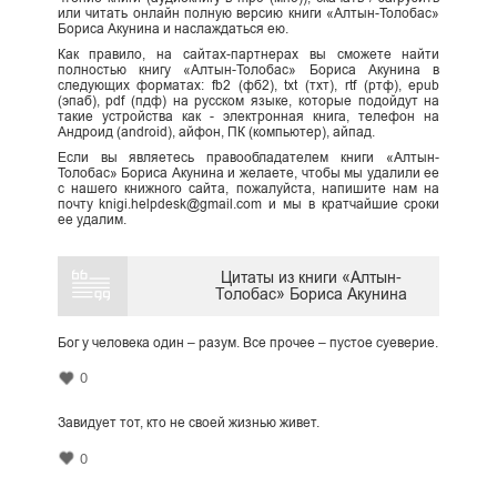
или читать онлайн полную версию книги «Алтын-Толобас»
Бориса Акунина и наслаждаться ею.
Как правило, на сайтах-партнерах вы сможете найти
полностью книгу «Алтын-Толобас» Бориса Акунина в
следующих форматах: fb2 (фб2), txt (тхт), rtf (ртф), epub
(эпаб), pdf (пдф) на русском языке, которые подойдут на
такие устройства как - электронная книга, телефон на
Андроид (android), айфон, ПК (компьютер), айпад.
Если вы являетесь правообладателем книги «Алтын-
Толобас» Бориса Акунина и желаете, чтобы мы удалили ее
с нашего книжного сайта, пожалуйста, напишите нам на
почту knigi.helpdesk@gmail.com и мы в кратчайшие сроки
ее удалим.
Цитаты из книги «Алтын-
Толобас» Бориса Акунина
Бог у человека один – разум. Все прочее – пустое суеверие.
0
Завидует тот, кто не своей жизнью живет.
0