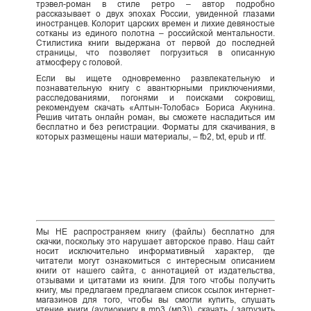
трэвел-роман в стиле ретро – автор подробно
рассказывает о двух эпохах России, увиденной глазами
иностранцев. Колорит царских времен и лихие девяностые
сотканы из единого полотна – российской ментальности.
Стилистика книги выдержана от первой до последней
страницы, что позволяет погрузиться в описанную
атмосферу с головой.
Если вы ищете одновременно развлекательную и
познавательную книгу с авантюрными приключениями,
расследованиями, погонями и поисками сокровищ,
рекомендуем скачать «Алтын-Толобас» Бориса Акунина.
Решив читать онлайн роман, вы сможете насладиться им
бесплатно и без регистрации. Форматы для скачивания, в
которых размещены наши материалы, – fb2, txt, epub и rtf.
Мы НЕ распространяем книгу (файлы) бесплатно для
скачки, поскольку это нарушает авторское право. Наш сайт
носит исключительно информативный характер, где
читатели могут ознакомиться с интересным описанием
книги от нашего сайта, с аннотацией от издательства,
отзывами и цитатами из книги. Для того чтобы получить
книгу, мы предлагаем предлагаем список ссылок интернет-
магазинов для того, чтобы вы смогли купить, слушать
чтение книги (аудиокнигу в mp3 (мп3)), скачать / загрузить