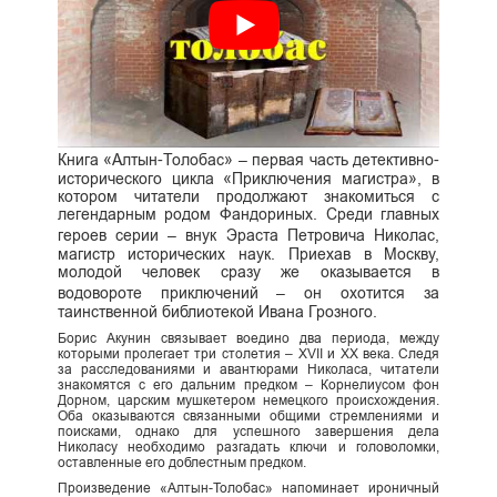
Книга «Алтын-Толобас» – первая часть детективно-
исторического цикла «Приключения магистра», в
котором читатели продолжают знакомиться с
легендарным родом Фандориных. Среди главных
героев серии – внук Эраста Петровича Николас,
магистр исторических наук. Приехав в Москву,
молодой человек сразу же оказывается в
водовороте приключений – он охотится за
таинственной библиотекой Ивана Грозного.
Борис Акунин связывает воедино два периода, между
которыми пролегает три столетия – XVII и XX века. Следя
за расследованиями и авантюрами Николаса, читатели
знакомятся с его дальним предком – Корнелиусом фон
Дорном, царским мушкетером немецкого происхождения.
Оба оказываются связанными общими стремлениями и
поисками, однако для успешного завершения дела
Николасу необходимо разгадать ключи и головоломки,
оставленные его доблестным предком.
Произведение «Алтын-Толобас» напоминает ироничный