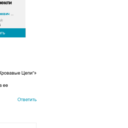
земли
Андрей Андреевич Красников
4
ать
: Кровавые Цепи”»
а ее
Ответить