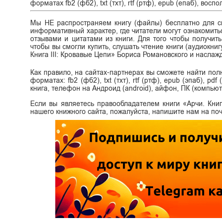
форматах fb2 (фб2), txt (тхт), rtf (ртф), epub (епаб), во
Мы НЕ распространяем книгу (файлы) бесплатно для ск
информативный характер, где читатели могут ознакомитьс
отзывами и цитатами из книги. Для того чтобы получит
чтобы вы смогли купить, слушать чтение книги (аудиокниг
Книга III: Кровавые Цепи» Бориса Романовского и наслаж
Как правило, на сайтах-партнерах вы сможете найти пол
форматах: fb2 (фб2), txt (тхт), rtf (ртф), epub (эпаб), p
книга, телефон на Андроид (android), айфон, ПК (компьют
Если вы являетесь правообладателем книги «Арчи. Книг
нашего книжного сайта, пожалуйста, напишите нам на поч