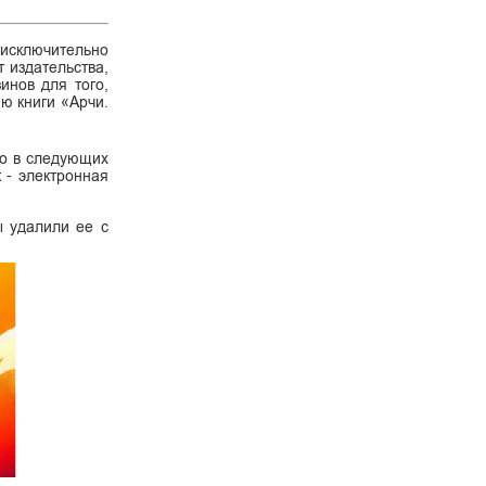
 исключительно
 издательства,
инов для того,
ию книги «Арчи.
го в следующих
к - электронная
ы удалили ее с