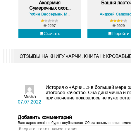
Академия
Башня ласто
Сумеречных охот...
Робин Вассерман
Морин Джонсон
Кассандра Клэр
Анджей Сапков
,
,
2297
9929
Скачать
Перейти
ОТЗЫВЫ НА КНИГУ «АРЧИ. КНИГА III: КРОВА
История о «Арчи…» в большей мере рас
итоговое качество. Она динамична и л
Misha
приключение показалось не хуже оста
07.07.2022
Добавить комментарий
Ваш адрес email не будет опубликован.
Обязательные поля поме