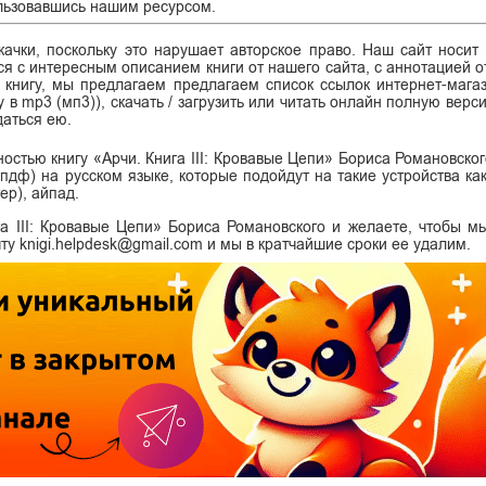
спользовавшись нашим ресурсом.
ачки, поскольку это нарушает авторское право. Наш сайт носит
я с интересным описанием книги от нашего сайта, с аннотацией от
ь книгу, мы предлагаем предлагаем список ссылок интернет-магаз
у в mp3 (мп3)), скачать / загрузить или читать онлайн полную верс
даться ею.
ностью книгу «Арчи. Книга III: Кровавые Цепи» Бориса Романовско
df (пдф) на русском языке, которые подойдут на такие устройства ка
ер), айпад.
а III: Кровавые Цепи» Бориса Романовского и желаете, чтобы м
ту knigi.helpdesk@gmail.com и мы в кратчайшие сроки ее удалим.