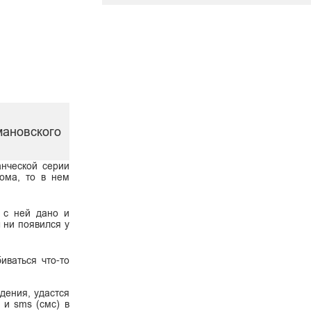
мановского
анческой серии
тома, то в нем
е с ней дано и
ы ни появился у
иваться что-то
едения, удастся
 и sms (смс) в