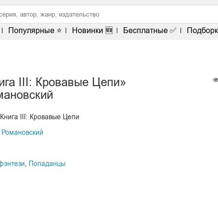
Популярные ⭐
Новинки 🆕
Бесплатные ✅
Подборк
ига III: Кровавые Цепи»
мановский
Книга III: Кровавые Цепи
 Романовский
фэнтези
,
Попаданцы