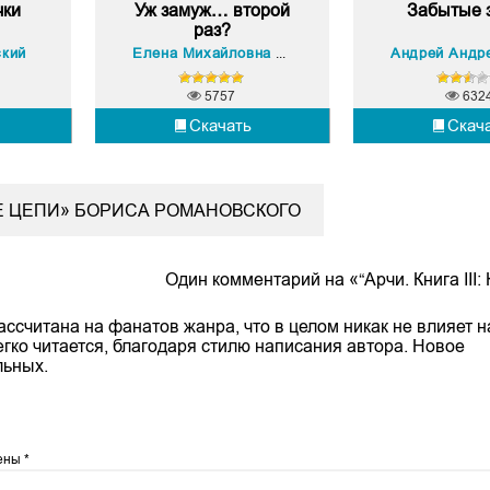
чки
Уж замуж… второй
Забытые 
раз?
ский
Елена Михайловна Малиновская
5757
632
Скачать
Скач
ВЫЕ ЦЕПИ» БОРИСА РОМАНОВСКОГО
Один комментарий на «“Арчи. Книга III
считана на фанатов жанра, что в целом никак не влияет н
егко читается, благодаря стилю написания автора. Новое
льных.
чены
*