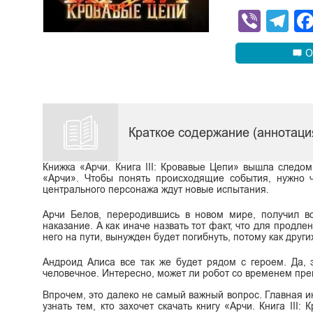
Viber
Te
О
Краткое содержание (аннотация
Книжка «Арчи. Книга III: Кровавые Цепи» вышла следо
«Арчи». Чтобы понять происходящие события, нужно ч
центрального персонажа ждут новые испытания.
Арчи Белов, переродившись в новом мире, получил во
наказание. А как иначе назвать тот факт, что для продле
него на пути, вынужден будет погибнуть, потому как други
Андроид Алиса все так же будет рядом с героем. Да, э
человечное. Интересно, может ли робот со временем пре
Впрочем, это далеко не самый важный вопрос. Главная инт
узнать тем, кто захочет скачать книгу «Арчи. Книга III