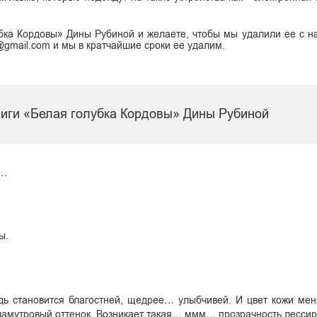
бка Кордовы» Дины Рубиной и желаете, чтобы мы удалили ее с н
k@gmail.com и мы в кратчайшие сроки ее удалим.
ниги «Белая голубка Кордовы» Дины Рубиной
н…
ы.
удь становится благостней, щедрее… улыбчивей. И цвет кожи ме
ламутровый оттенок. Возникает такая… ммм… прозрачность лессир