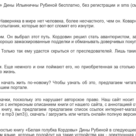
ы» Дины Ильиничны Рубиной бесплатно, без регистрации и sms (см
аверняка в мире нет человека, более несчастного, чем он. Коварн
пытания, которые вот-вот сломят его изнутри.
ом. Он выбрал этот путь. Кордовин решил стать авантюристом, з
 хорошо замаскированные подделки и обманывать доверчивых поку
 Только так ему удастся скрыться от преследователей. Лишь так
 Еще немного и они поймают его, но приобретенная за столько 
ю жизнь.
начать жить по-новому? Чтобы узнать об это, предлагаем читат
ашем портале.
ачки, поскольку это нарушает авторское право. Наш сайт носит
я с интересным описанием книги от нашего сайта, с аннотацией от
ь книгу, мы предлагаем предлагаем список ссылок интернет-магаз
у в mp3 (мп3)), скачать / загрузить или читать онлайн полную верс
лностью книгу «Белая голубка Кордовы» Дины Рубиной в следующих
сском языке, которые подойдут на такие устройства как - электронная