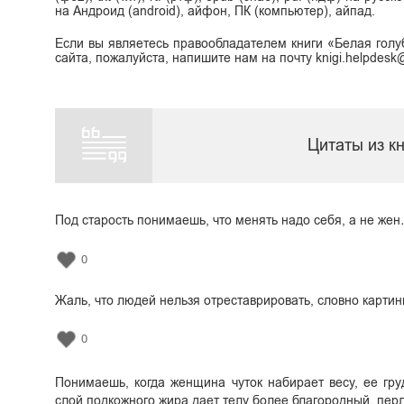
на Андроид (android), айфон, ПК (компьютер), айпад.
Если вы являетесь правообладателем книги «Белая голу
сайта, пожалуйста, напишите нам на почту knigi.helpdes
Цитаты из к
Под старость понимаешь, что менять надо себя, а не же
0
Жаль, что людей нельзя отреставрировать, словно картин
0
Понимаешь, когда женщина чуток набирает весу, ее гр
слой подкожного жира дает телу более благородный, пер