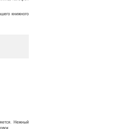
ашего книжного
няется. Нежный
овок.