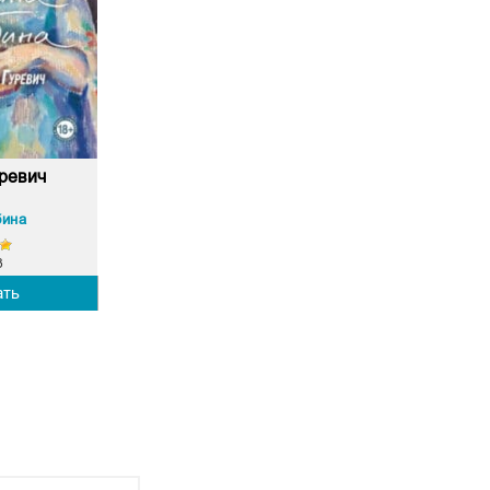
ревич
бина
3
ать