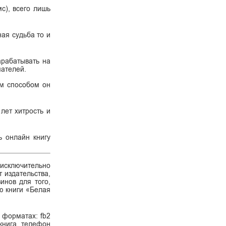
с), всего лишь
ая судьба то и
арабатывать на
пателей.
им способом он
лет хитрость и
ь онлайн книгу
 исключительно
 издательства,
инов для того,
ию книги «Белая
 форматах: fb2
 книга, телефон