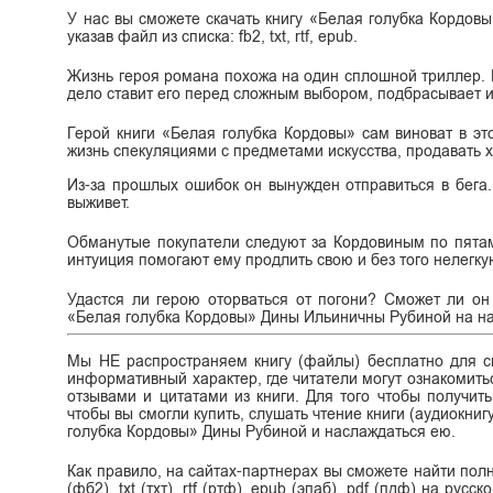
У нас вы сможете скачать книгу «Белая голубка Кордов
указав файл из списка: fb2, txt, rtf, epub.
Жизнь героя романа похожа на один сплошной триллер. Н
дело ставит его перед сложным выбором, подбрасывает ис
Герой книги «Белая голубка Кордовы» сам виноват в эт
жизнь спекуляциями с предметами искусства, продавать
Из-за прошлых ошибок он вынужден отправиться в бега.
выживет.
Обманутые покупатели следуют за Кордовиным по пятам.
интуиция помогают ему продлить свою и без того нелегку
Удастся ли герою оторваться от погони? Сможет ли он 
«Белая голубка Кордовы» Дины Ильиничны Рубиной на н
Мы НЕ распространяем книгу (файлы) бесплатно для ск
информативный характер, где читатели могут ознакомитьс
отзывами и цитатами из книги. Для того чтобы получит
чтобы вы смогли купить, слушать чтение книги (аудиокниг
голубка Кордовы» Дины Рубиной и наслаждаться ею.
Как правило, на сайтах-партнерах вы сможете найти по
(фб2), txt (тхт), rtf (ртф), epub (эпаб), pdf (пдф) на ру