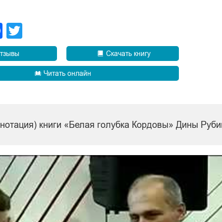
legram
Facebook
Twitter
тзывы
Скачать книгу
Читать онлайн
ннотация) книги «Белая голубка Кордовы» Дины Руб