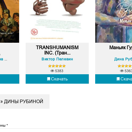
TRANSHUMANISM
Маньяк Гу
д
INC. (Тран...
Виктор Пелевин
Дина Ру
Гузель Шамилевна Яхина
5383
536
Скачать
Скач
Ы» ДИНЫ РУБИНОЙ
чены
*