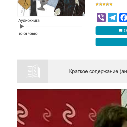
Viber
Te
Аудиокнига
Audio
Player
О
00:00
/
00:00
Краткое содержание (а