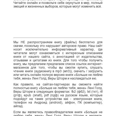
Читайте онлайн и позвольте себе окунуться в мир, полный
эмоций и жизненных выборов, которые могут изменить всё.
Мы НЕ распространяем книгу (файлы) бесплатно для
скачки, поскольку это нарушает авторское право. Наш сайт
носит исключительно информативный характер, где
читатели могут ознакомиться с интересным описанием
книги от нашего сайта, с аннотацией от издательства,
отзывами и цитатами из книги. Для того чтобы получить
книгу, мы предлагаем предлагаем список ссылок интернет-
магазинов для того, чтобы вы смогли купить, слушать
чтение книги (аудиокнигу в mp3 (мп3)), скачать / загрузить
или читать онлайн полную версию книги «Больше не люблю
тебя, жена» Лені Голд, Веры Шторм и наслаждаться ею.
Как правило, на сайтах-партнерах вы сможете найти
полностью книгу «Больше не люблю тебя, жена» Лені Голд,
Веры Шторм в следующих форматах: fb2 (фб2), txt (тхт), rtf
(ртф), epub (эпаб), pdf (пдф) на русском языке, которые
подойдут на такие устройства как - электронная книга,
телефон на Андроид (android), айфон, ПК (компьютер),
айпад.
Если вы являетесь правообладателем книги «Больше не
люблю тебя, жена» Лені Голд, Веры Шторм и желаете,