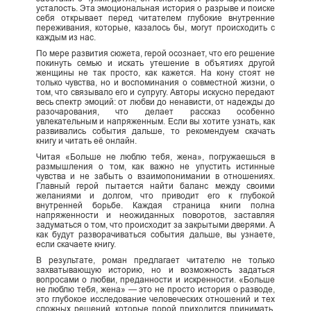
усталость. Эта эмоциональная история о разрыве и поиске
себя открывает перед читателем глубокие внутренние
переживания, которые, казалось бы, могут происходить с
каждым из нас.
По мере развития сюжета, герой осознает, что его решение
покинуть семью и искать утешение в объятиях другой
женщины не так просто, как кажется. На кону стоят не
только чувства, но и воспоминания о совместной жизни, о
том, что связывало его и супругу. Авторы искусно передают
весь спектр эмоций: от любви до ненависти, от надежды до
разочарования, что делает рассказ особенно
увлекательным и напряженным. Если вы хотите узнать, как
развивались события дальше, то рекомендуем скачать
книгу и читать её онлайн.
Читая «Больше не люблю тебя, жена», погружаешься в
размышления о том, как важно не упустить истинные
чувства и не забыть о взаимопонимании в отношениях.
Главный герой пытается найти баланс между своими
желаниями и долгом, что приводит его к глубокой
внутренней борьбе. Каждая страница книги полна
напряженности и неожиданных поворотов, заставляя
задуматься о том, что происходит за закрытыми дверями. А
как будут разворачиваться события дальше, вы узнаете,
если скачаете книгу.
В результате, роман предлагает читателю не только
захватывающую историю, но и возможность задаться
вопросами о любви, преданности и искренности. «Больше
не люблю тебя, жена» — это не просто история о разводе,
это глубокое исследование человеческих отношений и тех
сложных решений, которые порой приходится принимать.