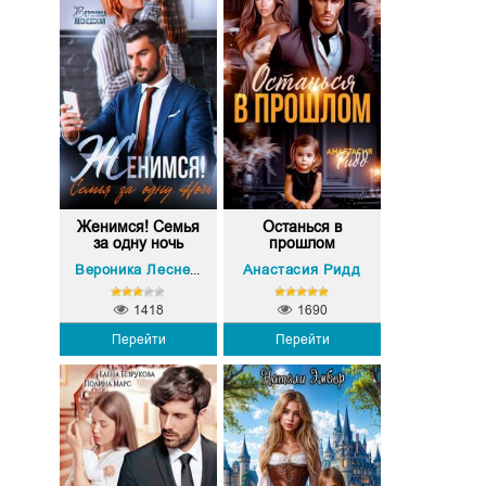
Женимся! Семья
Останься в
за одну ночь
прошлом
Анастасия Ридд
Вероника Лесневская
1418
1690
Перейти
Перейти