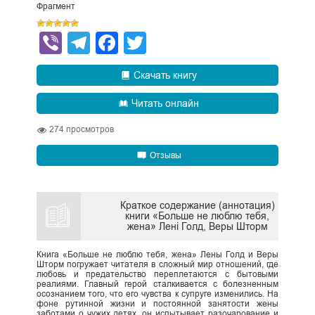
Фрагмент
Viber
Telegram
Facebook
Twitter
Скачать книгу
Читать онлайн
274
просмотров
Отзывы
Краткое содержание (аннотация)
книги «Больше не люблю тебя,
жена» Лені Голд, Веры Шторм
Книга «Больше не люблю тебя, жена» Лены Голд и Веры
Шторм погружает читателя в сложный мир отношений, где
любовь и предательство переплетаются с бытовыми
реалиями. Главный герой сталкивается с болезненным
осознанием того, что его чувства к супруге изменились. На
фоне рутинной жизни и постоянной занятости жены
заботами о чужих детях, он испытывает разочарование и