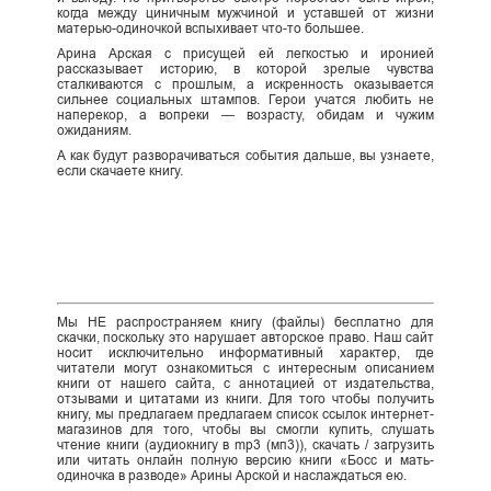
когда между циничным мужчиной и уставшей от жизни
матерью-одиночкой вспыхивает что-то большее.
Арина Арская с присущей ей легкостью и иронией
рассказывает историю, в которой зрелые чувства
сталкиваются с прошлым, а искренность оказывается
сильнее социальных штампов. Герои учатся любить не
наперекор, а вопреки — возрасту, обидам и чужим
ожиданиям.
А как будут разворачиваться события дальше, вы узнаете,
если скачаете книгу.
Мы НЕ распространяем книгу (файлы) бесплатно для
скачки, поскольку это нарушает авторское право. Наш сайт
носит исключительно информативный характер, где
читатели могут ознакомиться с интересным описанием
книги от нашего сайта, с аннотацией от издательства,
отзывами и цитатами из книги. Для того чтобы получить
книгу, мы предлагаем предлагаем список ссылок интернет-
магазинов для того, чтобы вы смогли купить, слушать
чтение книги (аудиокнигу в mp3 (мп3)), скачать / загрузить
или читать онлайн полную версию книги «Босс и мать-
одиночка в разводе» Арины Арской и наслаждаться ею.