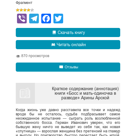
Фрагмент
Viber
Telegram
Facebook
Twitter
Скачать книгу
Читать онлайн
870
просмотров
Отзывы
Краткое содержание (аннотация)
книги «Босс и мать-одиночка в
разводе» Арины Арской
Когда жизнь уже давно расставила все точки и надежд
вроде бы не осталось, судьба подбрасывает самое
неожиданное испытание — сыграть роль возлюбленной
собственного босса. Герман Иванович уверен, что его
бывшую жену ничто не выведет из себя так, как новая
«спутница» — взрослая женщина без претензий на гламур
и выгоду. Но притворство быстро перестает быть игрой,