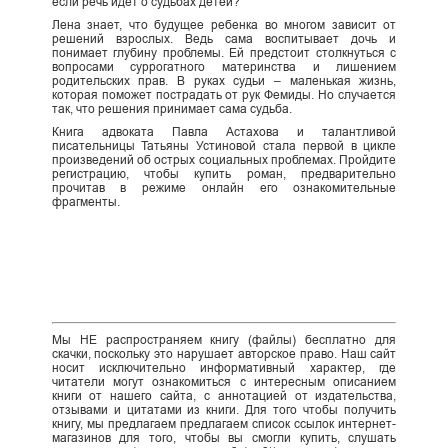
если речь идет о судьбах детей?
Лена знает, что будущее ребенка во многом зависит от
решений взрослых. Ведь сама воспитывает дочь и
понимает глубину проблемы. Ей предстоит столкнуться с
вопросами суррогатного материнства и лишением
родительских прав. В руках судьи – маленькая жизнь,
которая поможет пострадать от рук Фемиды. Но случается
так, что решения принимает сама судьба.
Книга адвоката Павла Астахова и талантливой
писательницы Татьяны Устиновой стала первой в цикле
произведений об острых социальных проблемах. Пройдите
регистрацию, чтобы купить роман, предварительно
прочитав в режиме онлайн его ознакомительные
фрагменты.
Мы НЕ распространяем книгу (файлы) бесплатно для
скачки, поскольку это нарушает авторское право. Наш сайт
носит исключительно информативный характер, где
читатели могут ознакомиться с интересным описанием
книги от нашего сайта, с аннотацией от издательства,
отзывами и цитатами из книги. Для того чтобы получить
книгу, мы предлагаем предлагаем список ссылок интернет-
магазинов для того, чтобы вы смогли купить, слушать