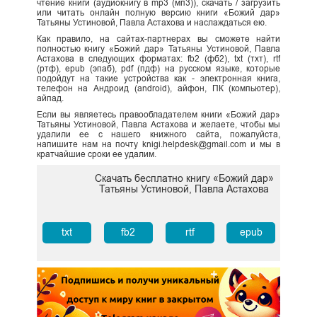
чтение книги (аудиокнигу в mp3 (мп3)), скачать / загрузить
или читать онлайн полную версию книги «Божий дар»
Татьяны Устиновой, Павла Астахова и наслаждаться ею.
Как правило, на сайтах-партнерах вы сможете найти
полностью книгу «Божий дар» Татьяны Устиновой, Павла
Астахова в следующих форматах: fb2 (фб2), txt (тхт), rtf
(ртф), epub (эпаб), pdf (пдф) на русском языке, которые
подойдут на такие устройства как - электронная книга,
телефон на Андроид (android), айфон, ПК (компьютер),
айпад.
Если вы являетесь правообладателем книги «Божий дар»
Татьяны Устиновой, Павла Астахова и желаете, чтобы мы
удалили ее с нашего книжного сайта, пожалуйста,
напишите нам на почту knigi.helpdesk@gmail.com и мы в
кратчайшие сроки ее удалим.
Скачать бесплатно книгу «Божий дар»
Татьяны Устиновой, Павла Астахова
txt
fb2
rtf
epub