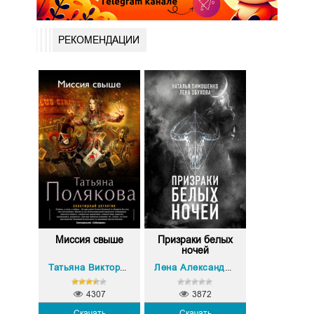
РЕКОМЕНДАЦИИ
Миссия свыше
Призраки белых
ночей
На
Татьяна Викторовна Полякова
Лена Александровна Обухова
,
4307
3872
Скачать
Скачать