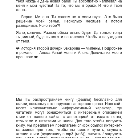
тебя каждый день новая баба! Ты абсолютно наплевал на
меня и мои чувства! На то, что мы в браке. И что я твоя
жена…
— Верно, Милена. Ты совсем не в моем вкусе. Это было
решение моей семьи. Несколько месяцев, а потом
разводимся. Ясно тебе?!
Ясно, конечно. Развод обязательно будет. Да только тогда
ты, милый, будешь ползти на коленях. Чтобы я не уходила
от тебя.
❤️ История второй дочери Захарова — Милены. Подробнее
в романе — Алекс. Узнай меня и Алекс. Девочка из моего
прошлого ❤️
Мы НЕ распространяем книгу (файлы) бесплатно для
скачки, поскольку это нарушает авторское право. Наш сайт
носит исключительно информативный характер, где
читатели могут ознакомиться с интересным описанием
книги от нашего сайта, с аннотацией от издательства,
отзывами и цитатами из книги. Для того чтобы получить
книгу, мы предлагаем предлагаем список ссылок интернет-
магазинов для того, чтобы вы смогли купить, слушать
чтение книги (аудиокнигу в mp3 (мп3)), скачать / загрузить