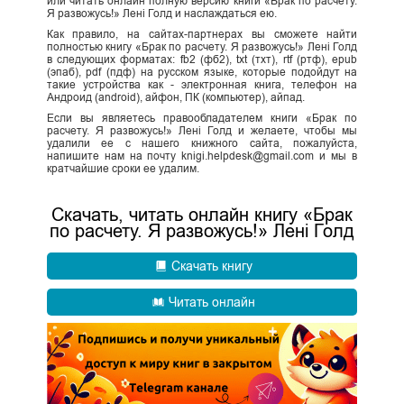
или читать онлайн полную версию книги «Брак по расчету.
Я развожусь!» Лені Голд и наслаждаться ею.
Как правило, на сайтах-партнерах вы сможете найти
полностью книгу «Брак по расчету. Я развожусь!» Лені Голд
в следующих форматах: fb2 (фб2), txt (тхт), rtf (ртф), epub
(эпаб), pdf (пдф) на русском языке, которые подойдут на
такие устройства как - электронная книга, телефон на
Андроид (android), айфон, ПК (компьютер), айпад.
Если вы являетесь правообладателем книги «Брак по
расчету. Я развожусь!» Лені Голд и желаете, чтобы мы
удалили ее с нашего книжного сайта, пожалуйста,
напишите нам на почту knigi.helpdesk@gmail.com и мы в
кратчайшие сроки ее удалим.
Скачать, читать онлайн книгу «Брак
по расчету. Я развожусь!» Лені Голд
Скачать книгу
Читать онлайн