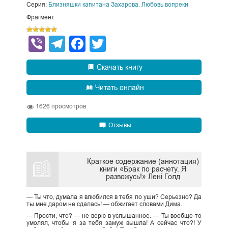
Серия:
Близняшки капитана Захарова. Любовь вопреки
Фрагмент
Viber
Telegram
Facebook
Twitter
Скачать книгу
Читать онлайн
1626
просмотров
Отзывы
Краткое содержание (аннотация)
книги «Брак по расчету. Я
развожусь!» Лені Голд
— Ты что, думала я влюбился в тебя по уши? Серьезно? Да
ты мне даром не сдалась! — обжигает словами Дима.
— Прости, что? — не верю в услышанное. — Ты вообще-то
умолял, чтобы я за тебя замуж вышла! А сейчас что?! У