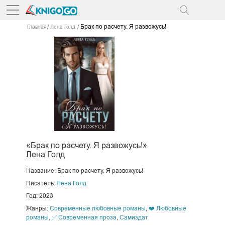
Брак по расчету. Я развожусь!
Главная
Лена Голд
«Брак по расчету. Я развожусь!»
Лена Голд
Название: Брак по расчету. Я развожусь!
Писатель:
Лена Голд
Год: 2023
Жанры:
Современные любовные романы
,
❤️ Любовные
романы
,
✅ Современная проза
,
Самиздат