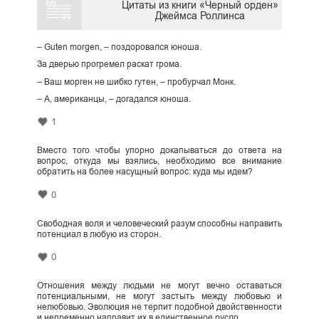
Цитаты из книги «Черный орден»
Джеймса Роллинса
– Guten morgen, – поздоровался юноша.
За дверью прогремел раскат грома.
– Ваш морген не шибко гутен, – пробурчал Монк.
– А, американцы, – догадался юноша.
1
Вместо того чтобы упорно докапываться до ответа на
вопрос, откуда мы взялись, необходимо все внимание
обратить на более насущный вопрос: куда мы идем?
0
Свободная воля и человеческий разум способны направить
потенциал в любую из сторон.
0
Отношения между людьми не могут вечно оставаться
потенциальными, не могут застыть между любовью и
нелюбовью. Эволюция не терпит подобной двойственности
и непременно направит их в единственное русло.