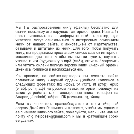
Мы НЕ распространяем книгу (файлы) бесплатно для
скачки, поскольку это нарушает авторское право. Наш сайт
носит исключительно информативный характер, где
читатели могут ознакомиться с интересным описанием
книги от нашего сайта, с аннотацией от издательства,
отзывами и цитатами из книги. Для того чтобы получить
книгу, мы предлагаем предлагаем список ссылок интернет-
магазинов для того, чтобы вы смогли купить, слушать
чтение книги (аудиокнигу в mp3 (мп3)), скачать / загрузить
или читать онлайн полную версию книги «Черный орден»
Джеймса Роллинса и наслаждаться ею.
Как правило, на сайтах-партнерах вы сможете найти
полностью книгу «Черный орден» Джеймса Роллинса в
следующих форматах: fb2 (фб2), txt (тхт), rtf (ртф), epub
(эпаб), pdf (пдф) на русском языке, которые подойдут на
такие устройства как - электронная книга, телефон на
Андроид (android), айфон, ПК (компьютер), айпад.
Если вы являетесь правообладателем книги «Черный
орден» Джеймса Роллинса и желаете, чтобы мы удалили
ее с нашего книжного сайта, пожалуйста, напишите нам на
почту knigi.helpdesk@gmail.com и мы в кратчайшие сроки
ее удалим.