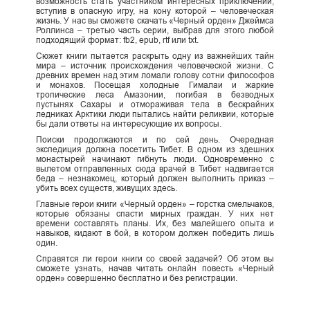
возможность стать участником интересных приключений,
вступив в опасную игру, на кону которой – человеческая
жизнь. У нас вы сможете скачать «Черный орден» Джеймса
Роллинса – третью часть серии, выбрав для этого любой
подходящий формат: fb2, epub, rtf или txt.
Сюжет книги пытается раскрыть одну из важнейших тайн
мира – источник происхождения человеческой жизни. С
древних времен над этим ломали голову сотни философов
и монахов. Посещая холодные Гималаи и жаркие
тропические леса Амазонии, погибая в безводных
пустынях Сахары и отмораживая тела в бескрайних
ледниках Арктики люди пытались найти реликвии, которые
бы дали ответы на интересующие их вопросы.
Поиски продолжаются и по сей день. Очередная
экспедиция должна посетить Тибет. В одном из здешних
монастырей начинают гибнуть люди. Одновременно с
вылетом отправленных сюда врачей в Тибет надвигается
беда – незнакомец, который должен выполнить приказ –
убить всех существ, живущих здесь.
Главные герои книги «Черный орден» – горстка смельчаков,
которые обязаны спасти мирных граждан. У них нет
времени составлять планы. Их, без малейшего опыта и
навыков, кидают в бой, в котором должен победить лишь
один.
Справятся ли герои книги со своей задачей? Об этом вы
сможете узнать, начав читать онлайн повесть «Черный
орден» совершенно бесплатно и без регистрации.