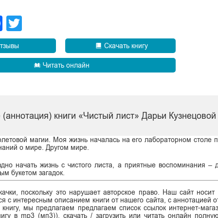
legram
Facebook
Twitter
тзывы
Скачать книгу
Читать онлайн
 (аннотация) книги «Чистый лист» Дарьи Кузнецовой
летовой магии. Моя жизнь началась на его лабораторном столе по
наний о мире. Другом мире.
здно начать жизнь с чистого листа, а приятные воспоминания – 
ым букетом загадок.
ачки, поскольку это нарушает авторское право. Наш сайт носит
я с интересным описанием книги от нашего сайта, с аннотацией от
ь книгу, мы предлагаем предлагаем список ссылок интернет-магаз
нигу в mp3 (мп3)), скачать / загрузить или читать онлайн полну