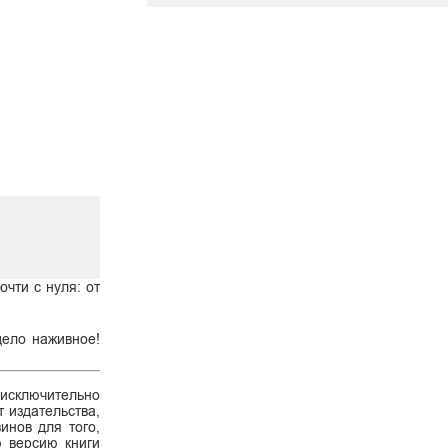
чти с нуля: от
дело наживное!
 исключительно
 издательства,
инов для того,
ю версию книги