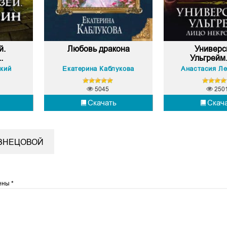
й.
Любовь дракона
Универс
.
Ульгрейм.
кий
Екатерина Каблукова
5045
250
Скачать
Скач
УЗНЕЦОВОЙ
чены
*