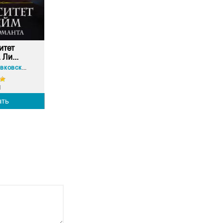
итет
 Ли...
Анастасия Левковская
1
ать