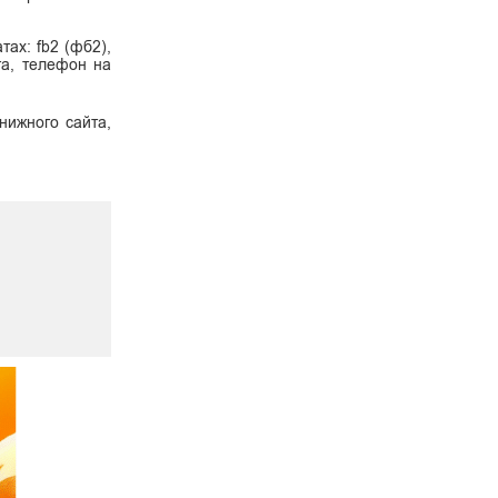
ах: fb2 (фб2),
ига, телефон на
нижного сайта,