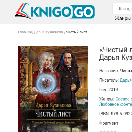
Жанры
Главная
Дарья Кузнецова
Чистый лист
«Чистый 
Дарья Ку
Название: Чисты
Писатель:
Дарья
Год: 2019
Жанры:
Боевое 
Любовное фэнте
ISBN: 978-5-992
Фрагмент