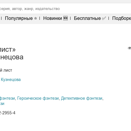
Популярные ⭐
Новинки 🆕
Бесплатные ✅
Подборк
лист»
знецова
й лист
 Кузнецова
фэнтези
,
Героическое фэнтези
,
Детективное фэнтези
,
зи
2-2955-4