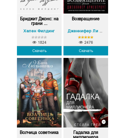
Бриджит Джонс: на
Возвращение
грани ...
Хелен Филдинг
Дженнифер Ли Арментроут
1824
2476
Скачать
Скачать
Волчица советника
Гадалка для
миллионера