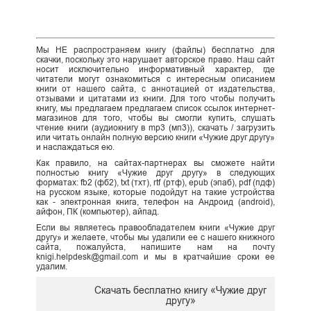
Мы НЕ распространяем книгу (файлы) бесплатно для
скачки, поскольку это нарушает авторское право. Наш сайт
носит исключительно информативный характер, где
читатели могут ознакомиться с интересным описанием
книги от нашего сайта, с аннотацией от издательства,
отзывами и цитатами из книги. Для того чтобы получить
книгу, мы предлагаем предлагаем список ссылок интернет-
магазинов для того, чтобы вы смогли купить, слушать
чтение книги (аудиокнигу в mp3 (мп3)), скачать / загрузить
или читать онлайн полную версию книги «Чужие друг другу»
и наслаждаться ею.
Как правило, на сайтах-партнерах вы сможете найти
полностью книгу «Чужие друг другу» в следующих
форматах: fb2 (фб2), txt (тхт), rtf (ртф), epub (эпаб), pdf (пдф)
на русском языке, которые подойдут на такие устройства
как - электронная книга, телефон на Андроид (android),
айфон, ПК (компьютер), айпад.
Если вы являетесь правообладателем книги «Чужие друг
другу» и желаете, чтобы мы удалили ее с нашего книжного
сайта, пожалуйста, напишите нам на почту
knigi.helpdesk@gmail.com и мы в кратчайшие сроки ее
удалим.
Скачать бесплатно книгу «Чужие друг
другу»