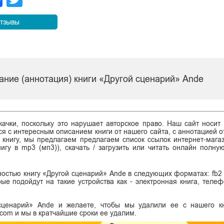
тзывы
ание (аннотация) книги «Другой сценарий» Ande
ачки, поскольку это нарушает авторское право. Наш сайт носит
я с интересным описанием книги от нашего сайта, с аннотацией от
ь книгу, мы предлагаем предлагаем список ссылок интернет-магаз
нигу в mp3 (мп3)), скачать / загрузить или читать онлайн полну
остью книгу «Другой сценарий» Ande в следующих форматах: fb2 (ф
торые подойдут на такие устройства как - электронная книга, тел
сценарий» Ande и желаете, чтобы мы удалили ее с нашего кн
.com и мы в кратчайшие сроки ее удалим.