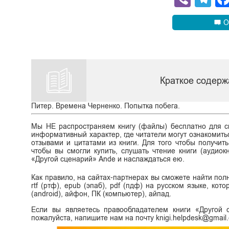
О
Краткое содерж
Питер. Времена Черненко. Попытка побега.
Мы НЕ распространяем книгу (файлы) бесплатно для ск
информативный характер, где читатели могут ознакомитьс
отзывами и цитатами из книги. Для того чтобы получит
чтобы вы смогли купить, слушать чтение книги (аудиок
«Другой сценарий» Ande и наслаждаться ею.
Как правило, на сайтах-партнерах вы сможете найти полн
rtf (ртф), epub (эпаб), pdf (пдф) на русском языке, ко
(android), айфон, ПК (компьютер), айпад.
Если вы являетесь правообладателем книги «Другой 
пожалуйста, напишите нам на почту knigi.helpdesk@gmail