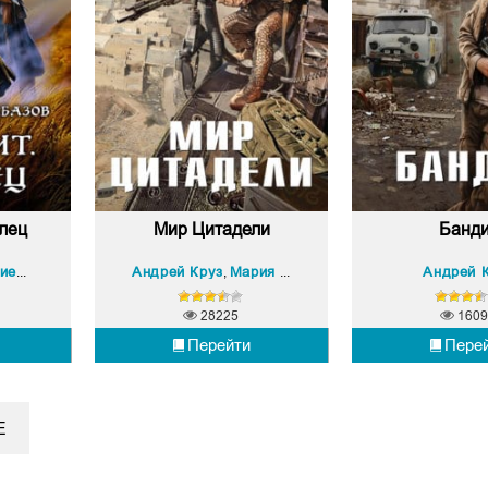
лец
Мир Цитадели
Банд
Андрей Круз
Мария Круз
Андрей 
Константин Георгиевич Калбазов
,
28225
1609
Перейти
Пере
E