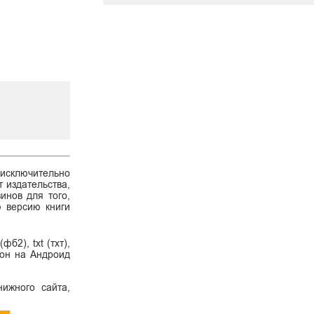
 исключительно
 издательства,
инов для того,
ю версию книги
б2), txt (тхт),
ефон на Андроид
ижного сайта,