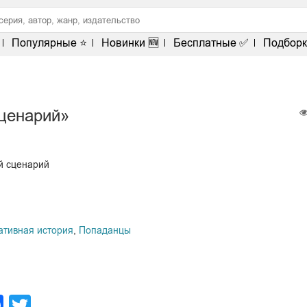
Популярные ⭐
Новинки 🆕
Бесплатные ✅
Подборк
сценарий»
й сценарий
ативная история
,
Попаданцы
legram
Facebook
Twitter