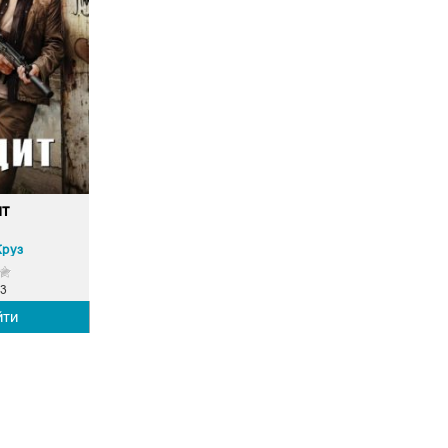
ит
Круз
3
йти