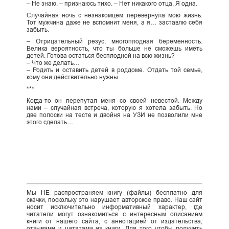
– Не знаю, – признаюсь тихо. – Нет никакого отца. Я одна.
Случайная ночь с незнакомцем перевернула мою жизнь.
Тот мужчина даже не вспомнит меня, а я… заставлю себя
забыть.
– Отрицательный резус, многоплодная беременность.
Велика вероятность, что ты больше не сможешь иметь
детей. Готова остаться бесплодной на всю жизнь?
– Что же делать…
– Родить и оставить детей в роддоме. Отдать той семье,
кому они действительно нужны.
***
Когда-то он перепутал меня со своей невестой. Между
нами – случайная встреча, которую я хотела забыть. Но
две полоски на тесте и двойня на УЗИ не позволили мне
этого сделать…
Мы НЕ распространяем книгу (файлы) бесплатно для
скачки, поскольку это нарушает авторское право. Наш сайт
носит исключительно информативный характер, где
читатели могут ознакомиться с интересным описанием
книги от нашего сайта, с аннотацией от издательства,
отзывами и цитатами из книги. Для того чтобы получить