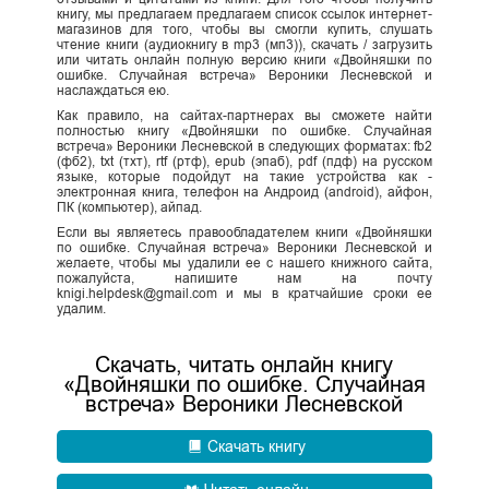
книгу, мы предлагаем предлагаем список ссылок интернет-
магазинов для того, чтобы вы смогли купить, слушать
чтение книги (аудиокнигу в mp3 (мп3)), скачать / загрузить
или читать онлайн полную версию книги «Двойняшки по
ошибке. Случайная встреча» Вероники Лесневской и
наслаждаться ею.
Как правило, на сайтах-партнерах вы сможете найти
полностью книгу «Двойняшки по ошибке. Случайная
встреча» Вероники Лесневской в следующих форматах: fb2
(фб2), txt (тхт), rtf (ртф), epub (эпаб), pdf (пдф) на русском
языке, которые подойдут на такие устройства как -
электронная книга, телефон на Андроид (android), айфон,
ПК (компьютер), айпад.
Если вы являетесь правообладателем книги «Двойняшки
по ошибке. Случайная встреча» Вероники Лесневской и
желаете, чтобы мы удалили ее с нашего книжного сайта,
пожалуйста, напишите нам на почту
knigi.helpdesk@gmail.com и мы в кратчайшие сроки ее
удалим.
Скачать, читать онлайн книгу
«Двойняшки по ошибке. Случайная
встреча» Вероники Лесневской
Скачать книгу