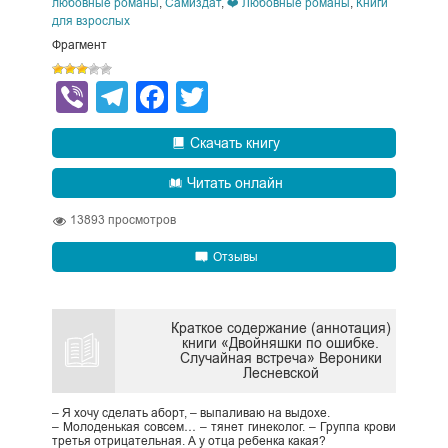
любовные романы
,
Самиздат
,
❤️ Любовные романы
,
Книги
для взрослых
Фрагмент
Viber
Telegram
Facebook
Twitter
Скачать книгу
Читать онлайн
13893
просмотров
Отзывы
Краткое содержание (аннотация)
книги «Двойняшки по ошибке.
Случайная встреча» Вероники
Лесневской
– Я хочу сделать аборт, – выпаливаю на выдохе.
– Молоденькая совсем… – тянет гинеколог. – Группа крови
третья отрицательная. А у отца ребенка какая?