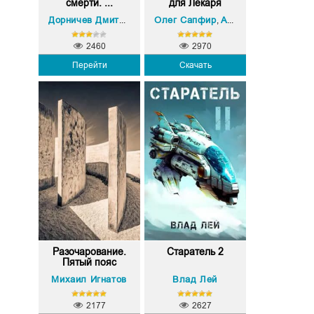
смерти. ...
для Лекаря
Олег Сапфир
Алексей Ковтунов
Дорничев Дмитрий
,
2460
2970
Перейти
Скачать
Разочарование.
Старатель 2
Пятый пояс
Михаил Игнатов
Влад Лей
2177
2627