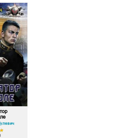
тор
оле
Гулевич
8