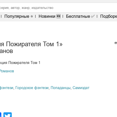
Популярные ⭐
Новинки 🆕
Бесплатные ✅
Подборк
я Пожирателя Том 1»
анов
юция Пожирателя Том 1
Романов
фэнтези
,
Городское фэнтези
,
Попаданцы
,
Самиздат
legram
Facebook
Twitter