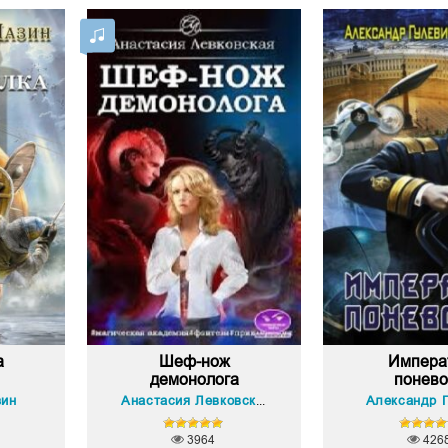
а
Шеф-нож
Импера
демонолога
понев
зин
Александр 
Анастасия Левковская
3964
426