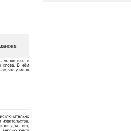
оманова
… Более того, в
е слова. В нём
ное, что у меня
 исключительно
 издательства,
инов для того,
ю версию книги