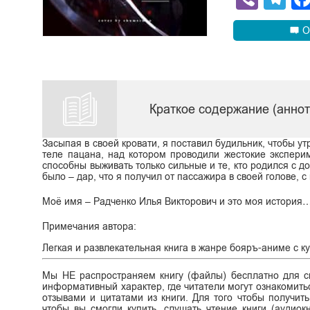
О
Краткое содержание (анно
Засыпая в своей кровати, я поставил будильник, чтобы ут
теле пацана, над котором проводили жестокие экспери
способны выживать только сильные и те, кто родился с д
было – дар, что я получил от пассажира в своей голове, 
Моё имя – Радченко Илья Викторович и это моя история
Примечания автора:
Легкая и развлекательная книга в жанре бояръ-аниме с ку
Мы НЕ распространяем книгу (файлы) бесплатно для ск
информативный характер, где читатели могут ознакомитьс
отзывами и цитатами из книги. Для того чтобы получит
чтобы вы смогли купить, слушать чтение книги (аудиок