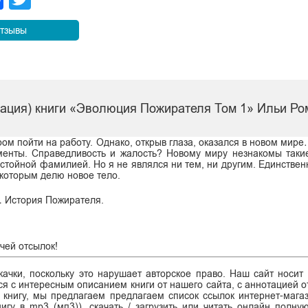
тзывы
тация) книги «Эволюция Пожирателя Том 1» Ильи Р
ром пойти на работу. Однако, открыв глаза, оказался в новом мире
менты. Справедливость и жалость? Новому миру незнакомы таки
остойной фамилией. Но я не являлся ни тем, ни другим. Единствен
с которым делю новое тело.
… История Пожирателя.
чей отсылок!
ачки, поскольку это нарушает авторское право. Наш сайт носит
я с интересным описанием книги от нашего сайта, с аннотацией от
ь книгу, мы предлагаем предлагаем список ссылок интернет-магаз
нигу в mp3 (мп3)), скачать / загрузить или читать онлайн полну