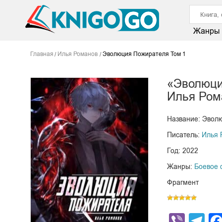
Жанры
Главная
Илья Романов
Эволюция Пожирателя Том 1
«Эволюци
Илья Ром
Название: Эвол
Писатель:
Илья 
Год: 2022
Жанры:
Боевое 
Фрагмент
Viber
Te