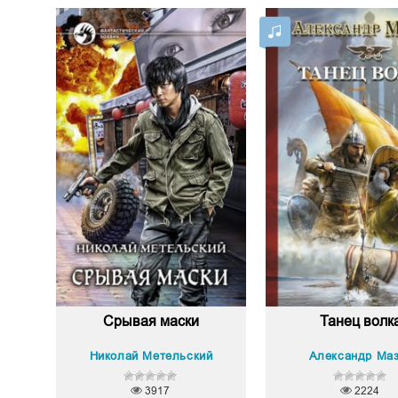
Срывая маски
Танец волк
Николай Метельский
Александр Ма
3917
2224