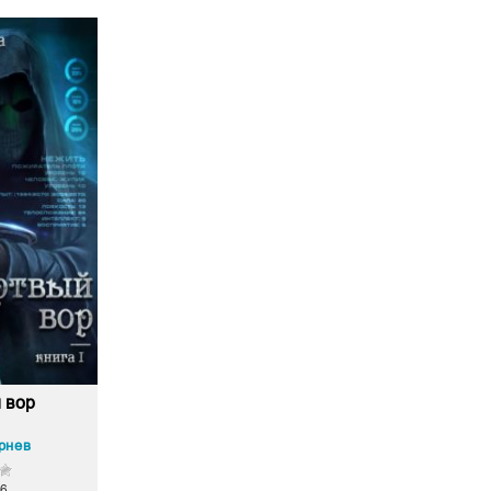
 вор
рнев
6