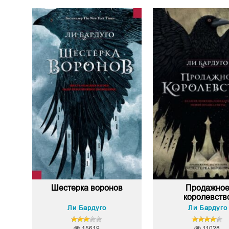
Шестерка воронов
Продажно
королевств
Ли Бардуго
Ли Бардуго
15619
11028