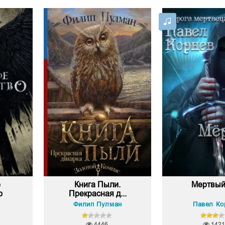
е
Книга Пыли.
Мертвый
о
Прекрасная д...
Филип Пулман
Павел Ко
4446
1421