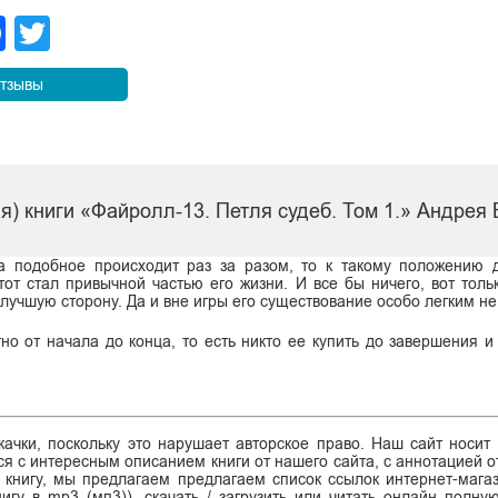
legram
Facebook
Twitter
тзывы
я) книги «Файролл-13. Петля судеб. Том 1.» Андрея
да подобное происходит раз за разом, то к такому положению 
тот стал привычной частью его жизни. И все бы ничего, вот толь
 лучшую сторону. Да и вне игры его существование особо легким 
но от начала до конца, то есть никто ее купить до завершения 
ачки, поскольку это нарушает авторское право. Наш сайт носит
я с интересным описанием книги от нашего сайта, с аннотацией от
ь книгу, мы предлагаем предлагаем список ссылок интернет-магаз
нигу в mp3 (мп3)), скачать / загрузить или читать онлайн полну