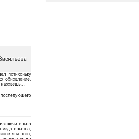
 Васильева
дел потихоньку
ко обновление,
не назовешь…
и последующего
 исключительно
 издательства,
инов для того,
ю версию книги