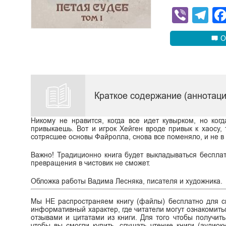
Viber
Te
О
Краткое содержание (аннотаци
Никому не нравится, когда все идет кувырком, но ког
привыкаешь. Вот и игрок Хейген вроде привык к хаосу, 
сотрясшее основы Файролла, снова все поменяло, и не в
Важно! Традиционно книга будет выкладываться бесплат
превращения в чистовик не сможет.
Обложка работы Вадима Лесняка, писателя и художника.
Мы НЕ распространяем книгу (файлы) бесплатно для ск
информативный характер, где читатели могут ознакомитьс
отзывами и цитатами из книги. Для того чтобы получит
чтобы вы смогли купить, слушать чтение книги (аудиок