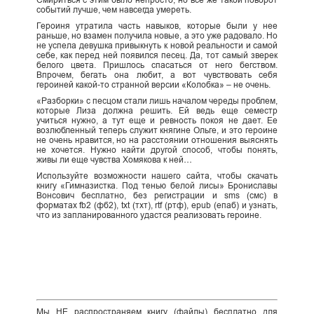
Смириться с этим было непросто, но все же такой поворот
событий лучше, чем навсегда умереть.
Героиня утратила часть навыков, которые были у нее
раньше, но взамен получила новые, а это уже радовало. Но
не успела девушка привыкнуть к новой реальности и самой
себе, как перед ней появился песец. Да, тот самый зверек
белого цвета. Пришлось спасаться от него бегством.
Впрочем, бегать она любит, а вот чувствовать себя
героиней какой-то странной версии «Колобка» – не очень.
«Разборки» с песцом стали лишь началом череды проблем,
которые Лиза должна решить. Ей ведь еще семестр
учиться нужно, а тут еще и ревность покоя не дает. Ее
возлюбленный теперь служит княгине Ольге, и это героине
не очень нравится, но на расстоянии отношения выяснять
не хочется. Нужно найти другой способ, чтобы понять,
живы ли еще чувства Хомякова к ней…
Используйте возможности нашего сайта, чтобы скачать
книгу «Гимназистка. Под тенью белой лисы» Брониславы
Вонсович бесплатно, без регистрации и sms (смс) в
форматах fb2 (фб2), txt (тхт), rtf (ртф), epub (епаб) и узнать,
что из запланированного удастся реализовать героине.
Мы НЕ распространяем книгу (файлы) бесплатно для