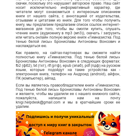
скачки, поскольку это нарушает авторское право. Наш сайт
носит исключительно информативный характер, где
читатели могут ознакомиться с интересным описанием
книги от нашего сайта, с аннотацией от издательства,
отзывами и цитатами из книги. Для того чтобы получить
книгу, мы предлагаем предлагаем список ссылок интернет-
магазинов для того, чтобы вы смогли купить, слушать
чтение книги (аудиокнигу в mp3 (мп3)), скачать / загрузить
или читать онлайн полную версию книги «Гимназистка. Под
тенью белой лисы» Брониславы Антоновны Вонсович и
наслаждаться ею.
Как правило, на сайтах-партнерах вы сможете найти
полностью книгу «Гимназистка. Под тенью белой лисы»
Брониславы Антоновны Вонсович в следующих форматах:
fb2 (фб2), txt (тхт), rtf (ртф), epub (эпаб), pdf (пдф) на русском
языке, которые подойдут на такие устройства как -
электронная книга, телефон на Андроид (android), айфон,
ПК (компьютер), айпад.
Если вы являетесь правообладателем книги «Гимназистка.
Под тенью белой лисы» Брониславы Антоновны Вонсович
и желаете, чтобы мы удалили ее с нашего книжного сайта,
пожалуйста, напишите нам на почту
knigi.helpdesk@gmail.com и мы в кратчайшие сроки ее
удалим.