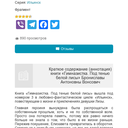
Серия:
Ильинск
Фрагмент
Viber
Telegram
Facebook
Twitter
890
просмотров
Отзывы
Краткое содержание (аннотация)
книги «Гимназистка. Под тенью
белой лисы» Брониславы
Антоновны Вонсович
Книга «Гимназистка. Под тенью белой лисы» вышла под
номером 3 в любовно-фантастическом цикле «Ильинск»,
повествующем о жизни и приключениях девушки Лизы.
Главная героиня вынуждена была распрощаться с
собственным прошлым, хоть и не по собственной воле.
Просто она потеряла память, потому все равно ничего
больше не знала о том, что было в ее жизни раньше.
Пережив покушение, Елизавета превратилась в оборотня.