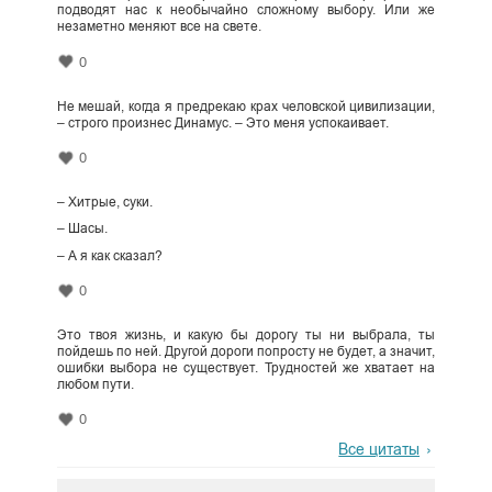
подводят нас к необычайно сложному выбору. Или же
незаметно меняют все на свете.
0
Не мешай, когда я предрекаю крах человской цивилизации,
– строго произнес Динамус. – Это меня успокаивает.
0
– Хитрые, суки.
– Шасы.
– А я как сказал?
0
Это твоя жизнь, и какую бы дорогу ты ни выбрала, ты
пойдешь по ней. Другой дороги попросту не будет, а значит,
ошибки выбора не существует. Трудностей же хватает на
любом пути.
0
Все цитаты