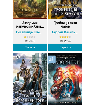
Академия
Гробницы пяти
магических близ...
магов
Розалинда Шторм
Андрей Васильев
2679
2304
Скачать
Перейти