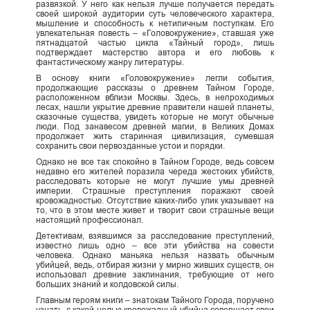
развязкой. У него как нельзя лучше получается передать
своей широкой аудитории суть человеческого характера,
мышление и способность к нетипичным поступкам. Его
увлекательная повесть – «Головокружение», ставшая уже
пятнадцатой частью цикла «Тайный город», лишь
подтверждает мастерство автора и его любовь к
фантастическому жанру литературы.
В основу книги «Головокружение» легли события,
продолжающие рассказы о древнем Тайном Городе,
расположенном вблизи Москвы. Здесь, в непроходимых
лесах, нашли укрытие древние правители нашей планеты,
сказочные существа, увидеть которые не могут обычные
люди. Под занавесом древней магии, в Великих Домах
продолжает жить старинная цивилизация, сумевшая
сохранить свои первозданные устои и порядки.
Однако не все так спокойно в Тайном Городе, ведь совсем
недавно его жителей поразила череда жестоких убийств,
расследовать которые не могут лучшие умы древней
империи. Страшные преступления поражают своей
кровожадностью. Отсутствие каких-либо улик указывает на
то, что в этом месте живет и творит свои страшные вещи
настоящий профессионал.
Детективам, взявшимся за расследование преступлений,
известно лишь одно – все эти убийства на совести
человека. Однако маньяка нельзя назвать обычным
убийцей, ведь, отбирая жизни у мирно живших существ, он
использовал древние заклинания, требующие от него
больших знаний и колдовской силы.
Главным героям книги – знатокам Тайного Города, поручено