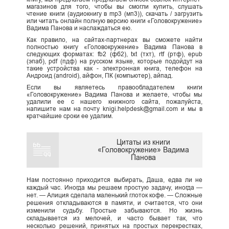
магазинов для того, чтобы вы смогли купить, слушать
чтение книги (аудиокнигу в mp3 (мп3)), скачать / загрузить
или читать онлайн полную версию книги «Головокружение»
Вадима Панова и наслаждаться ею.
Как правило, на сайтах-партнерах вы сможете найти
полностью книгу «Головокружение» Вадима Панова в
следующих форматах: fb2 (фб2), txt (тхт), rtf (ртф), epub
(эпаб), pdf (пдф) на русском языке, которые подойдут на
такие устройства как - электронная книга, телефон на
Андроид (android), айфон, ПК (компьютер), айпад.
Если вы являетесь правообладателем книги
«Головокружение» Вадима Панова и желаете, чтобы мы
удалили ее с нашего книжного сайта, пожалуйста,
напишите нам на почту knigi.helpdesk@gmail.com и мы в
кратчайшие сроки ее удалим.
Цитаты из книги
«Головокружение» Вадима
Панова
Нам постоянно приходится выбирать, Даша, едва ли не
каждый час. Иногда мы решаем простую задачу, иногда —
нет. — Алиция сделала маленький глоток кофе. — Сложные
решения откладываются в памяти, и считается, что они
изменили судьбу. Простые забываются. Но жизнь
складывается из мелочей, и часто бывает так, что
несколько решений, принятых на простых перекрестках,