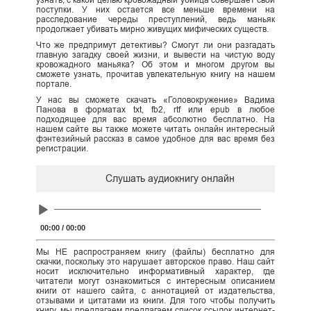
узнать, с какой целью кровожадный убийца совершает свои
поступки. У них остается все меньше времени на
расследование череды преступлений, ведь маньяк
продолжает убивать мирно живущих мифических существ.
Что же предпримут детективы? Смогут ли они разгадать
главную загадку своей жизни, и вывести на чистую воду
кровожадного маньяка? Об этом и многом другом вы
сможете узнать, прочитав увлекательную книгу на нашем
портале.
У нас вы сможете скачать «Головокружение» Вадима
Панова в форматах txt, fb2, rtf или epub в любое
подходящее для вас время абсолютно бесплатно. На
нашем сайте вы также можете читать онлайн интересный
фэнтезийный рассказ в самое удобное для вас время без
регистрации.
Слушать аудиокнигу онлайн
Audio
Player
00:00
/
00:00
Мы НЕ распространяем книгу (файлы) бесплатно для
скачки, поскольку это нарушает авторское право. Наш сайт
носит исключительно информативный характер, где
читатели могут ознакомиться с интересным описанием
книги от нашего сайта, с аннотацией от издательства,
отзывами и цитатами из книги. Для того чтобы получить
книгу, мы предлагаем предлагаем список ссылок интернет-