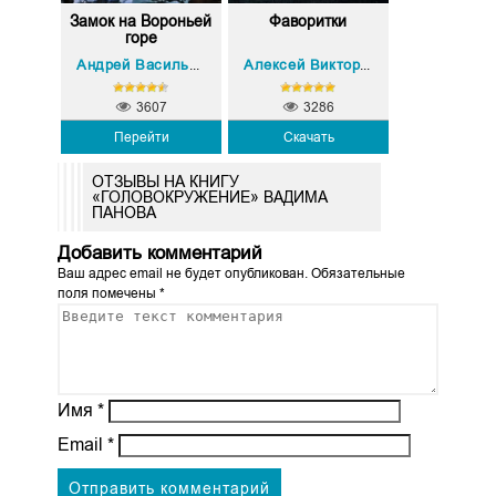
Замок на Вороньей
Фаворитки
горе
Але
Андрей Васильев
Алексей Викторович Широков
,
3607
3286
Перейти
Скачать
ОТЗЫВЫ НА КНИГУ
«ГОЛОВОКРУЖЕНИЕ» ВАДИМА
ПАНОВА
Добавить комментарий
Ваш адрес email не будет опубликован.
Обязательные
поля помечены
*
Имя
*
Email
*