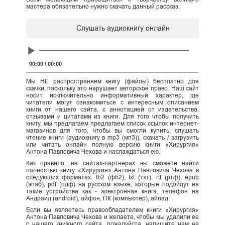
мастера обязательно нужно скачать данный рассказ.
Слушать аудиокнигу онлайн
Audio
Player
00:00
/
00:00
Мы НЕ распространяем книгу (файлы) бесплатно для
скачки, поскольку это нарушает авторское право. Наш сайт
носит исключительно информативный характер, где
читатели могут ознакомиться с интересным описанием
книги от нашего сайта, с аннотацией от издательства,
отзывами и цитатами из книги. Для того чтобы получить
книгу, мы предлагаем предлагаем список ссылок интернет-
магазинов для того, чтобы вы смогли купить, слушать
чтение книги (аудиокнигу в mp3 (мп3)), скачать / загрузить
или читать онлайн полную версию книги «Хирургия»
Антона Павловича Чехова и наслаждаться ею.
Как правило, на сайтах-партнерах вы сможете найти
полностью книгу «Хирургия» Антона Павловича Чехова в
следующих форматах: fb2 (фб2), txt (тхт), rtf (ртф), epub
(эпаб), pdf (пдф) на русском языке, которые подойдут на
такие устройства как - электронная книга, телефон на
Андроид (android), айфон, ПК (компьютер), айпад.
Если вы являетесь правообладателем книги «Хирургия»
Антона Павловича Чехова и желаете, чтобы мы удалили ее
с нашего книжного сайта, пожалуйста, напишите нам на