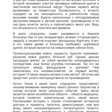
В центре повествования находится житейская коллизия, в
которой принимает участие чрезмерно набожный дьячок и
скептически настроенный хирург. Причем первого автор
высмеивает за неуместную богомольность, а второго
осуждает за его напыщенность и раболепство перед
высшими чинами. Будучи написанным с неподражаемым
авторским юмором и меткой иронией, произведение и по
сей день хочется читать и перечитывать много раз. Ведь
его актуальность поистине вне времени.
В книге «Хирургия» сюжет развивается в Земской
больнице. Как-то раз лечащий врач уезжает отпраздновать
свадьбу, а пациентов поручает фельдшеру Курятину. И вот
в это самое время в больницу прибывает церковный
дьячок, который жалуется на невыносимую зубную боль.
Проконсультировав нового пациента, Курятин принимает
решение вовсе удалить больной зуб. Однако данная
процедура влечет за собой множество непредвиденных
последствий, еще более усугубив положение. Так что же
произошло между фельдшером и дьячком? Чем
закончилась эта незамысловатая, на первый взгляд,
история? И какую мораль вложил в нее автор? Об этом нам
предстоит узнать непосредственно из произведения.
Антон Чехов в своей книге «Хирургия» представляет
нашему вниманию жемчужину своего раннего творчества, в
основу которой легли реальные события. Здесь автор
касается своей излюбленной области – области медицины,
которой посвятил значительную часть своей жизни.
Рассказывая историю о случае столкновения интересов
доктора и пациента, писатель демонстрирует нам всю
мощь своего непревзойденного литературного таланта.
Всем желающим приобщиться к творчеству великого