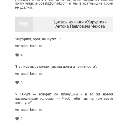
почту knigi.helpdesk@gmail.com и мы в кратчайшие сроки
ее удалим.
Цитаты из книги «Хирургия»
Антона Павловича Чехова
"Хирургия, брат, не шутка…"
Антоша Чехонте.
4
"На лице выражение чувства долга и приятности".
Антоша Чехонте.
2
"- Тянул! — говорит он плачущим и в то же время
насмешливым голосом. — Чтоб тебя так на том свете
потянуло!"
Антоша Чехонте.
2