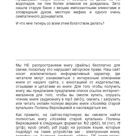
водопадов, ни тем более алмазов не дождалась. Зато
нашла старую баню с весьма импозантными клиентами и
зловредным духом, местную мафию и одного очень
симпатичного дознавателя.
И что мне теперь со всем этим богатством делать?
Мы НЕ распространяем книгу (файлы) бесплатно для
скачки, поскольку это нарушает авторское право. Наш сайт
носит исключительно информативный характер, где
читатели могут ознакомиться с интересным описанием
книги от нашего сайта, с аннотацией от издательства,
отзывами и цитатами из книги. Для того чтобы получить
книгу, мы предлагаем предлагаем список ссылок интернет-
магазинов для того, чтобы вы смогли купить, слушать
чтение книги (аудиокнигу в mp3 (мп3)), скачать / загрузить
или читать онлайн полную версию книги «Хозяйка старой
купальни» Полины Верховцевой и наслаждаться ею.
Как правило, на сайтах-партнерах вы сможете найти
полностью книгу «Хозяйка старой купальни» Полины
Верховцевой в следующих форматах: fb2 (фб2), txt (тхт), rtf
(ртф), epub (эпаб), pdf (пдф) на русском языке, которые
подойдут на такие устройства как - электронная книга,
телефон на Андроид (android), айфон, ПК (компьютер),