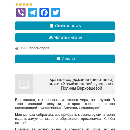
Viber
Telegram
Facebook
Twitter
Скачать книгу
Читать онлайн
1200
просмотров
Отзывы
Краткое содержание (аннотация)
книги «Хозяйка старой купальни»
Полины Верховцевой
Вот попала, так попала… из своего мира, да в чужой. В
тело молодой девушки, которая внезапно стала
наследницей таинственных “Алмазных водопадов”.
Моя мачеха собралась все прибрать к своим рукам, а меня
выдать замуж за старого, обрюзгшего проходимца. Как бы
не так!
Предвкушая новую жизнь, я сбежала из дома, но ни