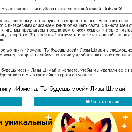
но ухмыляется, – или уйдешь отсюда с голой жопой. Выбирай!
ачки, поскольку это нарушает авторское право. Наш сайт носит
я с интересным описанием книги от нашего сайта, с аннотацией от
ь книгу, мы предлагаем предлагаем список ссылок интернет-магаз
нигу в mp3 (мп3)), скачать / загрузить или читать онлайн полну
ею.
лностью книгу «Измена. Ты будешь моей» Лизы Шимай в следующих
сском языке, которые подойдут на такие устройства как - электронная
ы будешь моей» Лизы Шимай и желаете, чтобы мы удалили ее с н
k@gmail.com и мы в кратчайшие сроки ее удалим.
 книгу «Измена. Ты будешь моей» Лизы Шимай
Читать онлайн