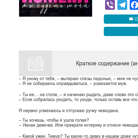
Viber
Te
О
Краткое содержание (а
– Я ухожу от тебя, – вытираю слезы ладонью, – мне не н
– Я не собираюсь оправдываться, – усмехается муж.
– Ты ее… на столе, – я начинаю рыдать, даже слово это ск
– Если собралась уходить, то уходи, только оставь все что
Я нервно усмехаюсь и отпускаю ручку чемодана.
– Ты хочешь, чтобы я ушла голая?
– Умная девочка. Или прекрати истерику и отнеси чемодан
– Какой ужин, Тимур? Ты какую-то девку в нашем доме чут