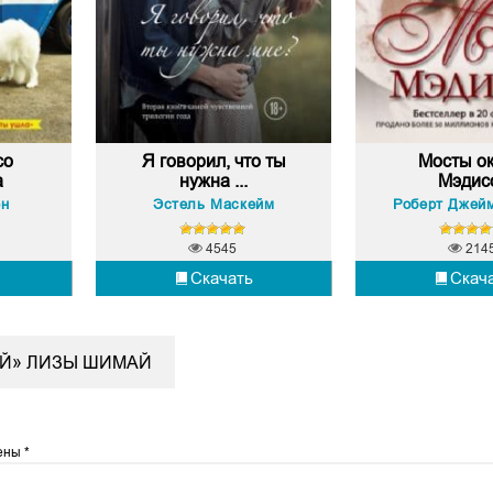
со
Я говорил, что ты
Мосты ок
а
нужна ...
Мэдис
он
Эстель Маскейм
4545
214
Скачать
Скач
ЕЙ» ЛИЗЫ ШИМАЙ
чены
*