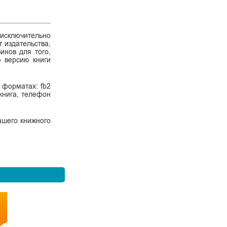
 исключительно
 издательства,
инов для того,
ю версию книги
 форматах: fb2
 книга, телефон
ашего книжного