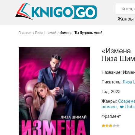
Жанры
Главная
Лиза Шимай
Измена. Ты будешь моей
«Измена.
Лиза Шим
Название: Изме
Писатель:
Лиза 
Год: 2023
Жанры:
Соврем
романы
,
❤️ Люб
Фрагмент