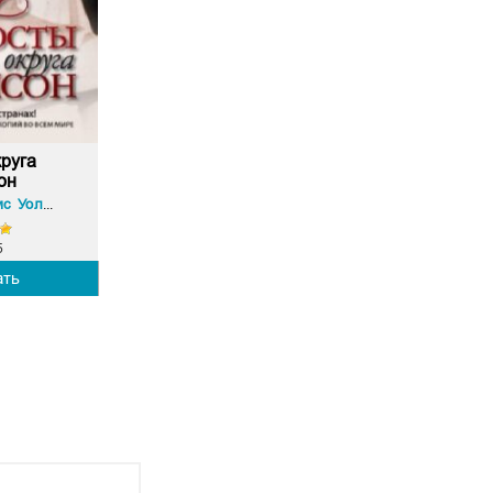
руга
он
Роберт Джеймс Уоллер
5
ать