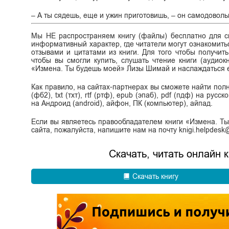
– А ты сядешь, еще и ужин приготовишь, – он самодоволь
Мы НЕ распространяем книгу (файлы) бесплатно для ск
информативный характер, где читатели могут ознакомитьс
отзывами и цитатами из книги. Для того чтобы получит
чтобы вы смогли купить, слушать чтение книги (аудиок
«Измена. Ты будешь моей» Лизы Шимай и наслаждаться 
Как правило, на сайтах-партнерах вы сможете найти по
(фб2), txt (тхт), rtf (ртф), epub (эпаб), pdf (пдф) на ру
на Андроид (android), айфон, ПК (компьютер), айпад.
Если вы являетесь правообладателем книги «Измена. Т
сайта, пожалуйста, напишите нам на почту knigi.helpdes
Скачать, читать онлайн
Скачать книгу