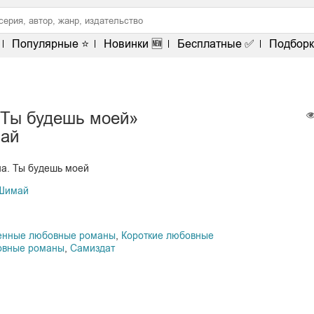
Популярные ⭐
Новинки 🆕
Бесплатные ✅
Подборк
 Ты будешь моей»
ай
на. Ты будешь моей
Шимай
енные любовные романы
,
Короткие любовные
овные романы
,
Самиздат