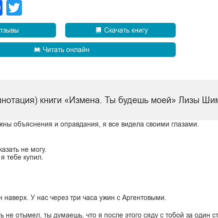
legram
Facebook
Twitter
тзывы
Скачать книгу
Читать онлайн
ннотация) книги «Измена. Ты будешь моей» Лизы Ши
ужны объяснения и оправдания, я все видела своими глазами.
азать не могу.
 я тебе купил.
 наверх. У нас через три часа ужин с Аргентовыми.
ь не отымел, ты думаешь, что я после этого сяду с тобой за один с