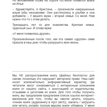
Но мгновением позже на пороге гостиной появился вовсе
не Илья.
– Здравствуйте, я Кристина, – произнесли накрашенные
алым губы незнакомки. Они растянулись в улыбке и она
добавила: – У вашего мужа – вторая семья. Со мной. Нам
нужно что-то с этим делать.
Тринадцать лет со дня знакомства. Крепкая семья,
чудесный сын. И слова мужа:
«У меня появилась другая».
Произнесённые после того, как эта самая «другая» сама
пришла в наш дом, чтобы разрушить мою жизнь.
Мы НЕ распространяем книгу (файлы) бесплатно для
скачки, поскольку это нарушает авторское право. Наш сайт
носит исключительно информативный характер, где
читатели могут ознакомиться с интересным описанием
книги от нашего сайта, с аннотацией от издательства,
отзывами и цитатами из книги. Для того чтобы получить
книгу, мы предлагаем предлагаем список ссылок интернет-
магазинов для того, чтобы вы смогли купить, слушать
чтение книги (аудиокнигу в mp3 (мп3)), скачать / загрузить
или читать онлайн полную версию книги «Измена. У меня