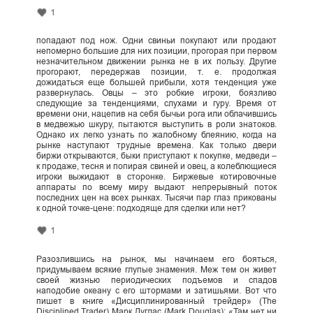
1
попадают под нож. Одни свиньи покупают или продают
непомерно большие для них позиции, прогорая при первом
незначительном движении рынка не в их пользу. Другие
прогорают, передержав позиции, т. е. продолжая
дожидаться еще большей прибыли, хотя тенденция уже
развернулась. Овцы – это робкие игроки, боязливо
следующие за тенденциями, слухами и гуру. Время от
времени они, нацепив на себя бычьи рога или облачившись
в медвежью шкуру, пытаются выступить в роли знатоков.
Однако их легко узнать по жалобному блеянию, когда на
рынке наступают трудные времена. Как только двери
биржи открываются, быки приступают к покупке, медведи –
к продаже, тесня и попирая свиней и овец, а колеблющиеся
игроки выжидают в сторонке. Биржевые котировочные
аппараты по всему миру выдают непрерывный поток
последних цен на всех рынках. Тысячи пар глаз прикованы
к одной точке-цене: подходяще для сделки или нет?
1
Разозлившись на рынок, мы начинаем его бояться,
придумываем всякие глупые знамения. Меж тем он живет
своей жизнью периодических подъемов и спадов
наподобие океану с его штормами и затишьями. Вот что
пишет в книге «Дисциплинированный трейдер» (The
Disciplined Trader) Марк Дуглас (Mark Douglas): «Там нет ни