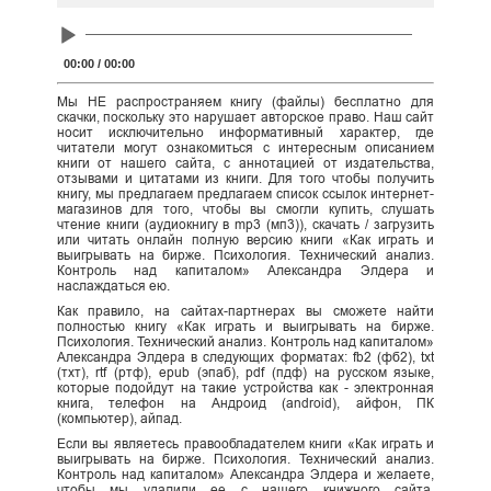
Audio
Player
00:00
/
00:00
Мы НЕ распространяем книгу (файлы) бесплатно для
скачки, поскольку это нарушает авторское право. Наш сайт
носит исключительно информативный характер, где
читатели могут ознакомиться с интересным описанием
книги от нашего сайта, с аннотацией от издательства,
отзывами и цитатами из книги. Для того чтобы получить
книгу, мы предлагаем предлагаем список ссылок интернет-
магазинов для того, чтобы вы смогли купить, слушать
чтение книги (аудиокнигу в mp3 (мп3)), скачать / загрузить
или читать онлайн полную версию книги «Как играть и
выигрывать на бирже. Психология. Технический анализ.
Контроль над капиталом» Александра Элдера и
наслаждаться ею.
Как правило, на сайтах-партнерах вы сможете найти
полностью книгу «Как играть и выигрывать на бирже.
Психология. Технический анализ. Контроль над капиталом»
Александра Элдера в следующих форматах: fb2 (фб2), txt
(тхт), rtf (ртф), epub (эпаб), pdf (пдф) на русском языке,
которые подойдут на такие устройства как - электронная
книга, телефон на Андроид (android), айфон, ПК
(компьютер), айпад.
Если вы являетесь правообладателем книги «Как играть и
выигрывать на бирже. Психология. Технический анализ.
Контроль над капиталом» Александра Элдера и желаете,
чтобы мы удалили ее с нашего книжного сайта,