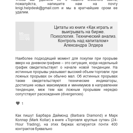
пожалуйста, напишите нам на почту
knigi.helpdesk@gmail.com и мы в кратчайшие сроки ее
удалим.
Цитаты из книги «Как играть и
выигрывать на бирже.
Психология. Технический анализ.
Контроль над капиталом»
Александра Элдера
Наиболее подходящий момент для покупки при прорыве
вверх на дневном графике – это ситуация, когда недельный
график свидетельствует о начале новой тенденции. На
истинные прорывы указывает высокий объем торговли: при
ложных прорывах он обычно мал. Об истинных прорывах
также свидетельствуют технические индикаторы,
достигшие новых максимумов и минимумов в направлении
тенденции, меж тем как ложным прорывам нередко
сопутствуют расхождения (divergences)
1
Как пишут Барбара Даймонд (Barbara Diamond) и Марк
Коллар (Mark Kollar) в книге «Торговля круглые сутки» (24-
Hour Trading), на этих биржах котируется почти 400
контрактов буквально