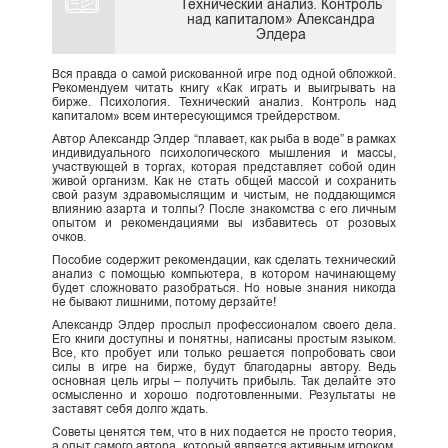
Технический анализ. Контроль
над капиталом» Александра
Элдера
Вся правда о самой рискованной игре под одной обложкой.
Рекомендуем читать книгу «Как играть и выигрывать на
бирже. Психология. Технический анализ. Контроль над
капиталом» всем интересующимся трейдерством.
Автор Александр Элдер “плавает, как рыба в воде” в рамках
индивидуального психологического мышления и массы,
участвующей в торгах, которая представляет собой один
живой организм. Как не стать общей массой и сохранить
свой разум здравомыслящим и чистым, не поддающимся
влиянию азарта и толпы? После знакомства с его личным
опытом и рекомендациями вы избавитесь от розовых
очков.
Пособие содержит рекомендации, как сделать технический
анализ с помощью компьютера, в котором начинающему
будет сложновато разобраться. Но новые знания никогда
не бывают лишними, потому дерзайте!
Александр Элдер прослыл профессионалом своего дела.
Его книги доступны и понятны, написаны простым языком.
Все, кто пробует или только решается попробовать свои
силы в игре на бирже, будут благодарны автору. Ведь
основная цель игры – получить прибыль. Так делайте это
осмысленно и хорошо подготовленными. Результаты не
заставят себя долго ждать.
Советы ценятся тем, что в них подается не просто теория,
а опыт самого автора, который является активным игроком.