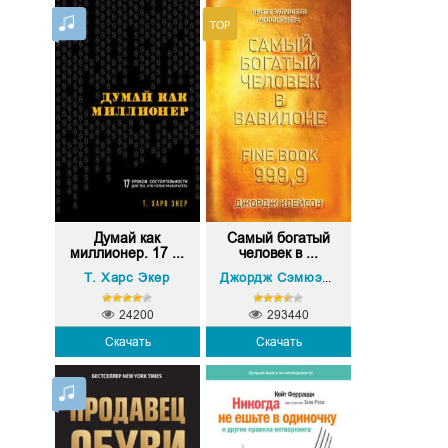
Думай как
Самый богатый
миллионер. 17 ...
человек в ...
Т. Харс Экер
Джордж Сэмюэль Клейсон
24200
293440
Скачать
Скачать