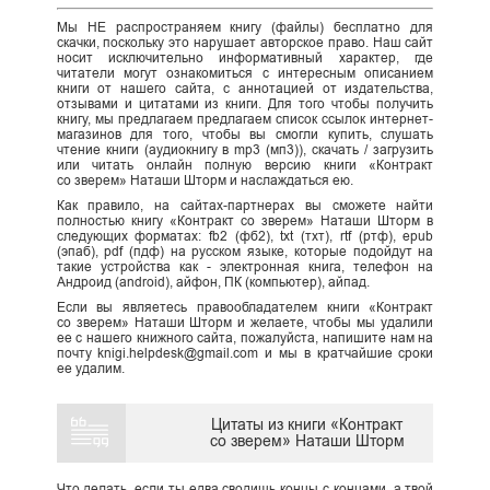
Мы НЕ распространяем книгу (файлы) бесплатно для
скачки, поскольку это нарушает авторское право. Наш сайт
носит исключительно информативный характер, где
читатели могут ознакомиться с интересным описанием
книги от нашего сайта, с аннотацией от издательства,
отзывами и цитатами из книги. Для того чтобы получить
книгу, мы предлагаем предлагаем список ссылок интернет-
магазинов для того, чтобы вы смогли купить, слушать
чтение книги (аудиокнигу в mp3 (мп3)), скачать / загрузить
или читать онлайн полную версию книги «Контракт
со зверем» Наташи Шторм и наслаждаться ею.
Как правило, на сайтах-партнерах вы сможете найти
полностью книгу «Контракт со зверем» Наташи Шторм в
следующих форматах: fb2 (фб2), txt (тхт), rtf (ртф), epub
(эпаб), pdf (пдф) на русском языке, которые подойдут на
такие устройства как - электронная книга, телефон на
Андроид (android), айфон, ПК (компьютер), айпад.
Если вы являетесь правообладателем книги «Контракт
со зверем» Наташи Шторм и желаете, чтобы мы удалили
ее с нашего книжного сайта, пожалуйста, напишите нам на
почту knigi.helpdesk@gmail.com и мы в кратчайшие сроки
ее удалим.
Цитаты из книги «Контракт
со зверем» Наташи Шторм
Что делать, если ты едва сводишь концы с концами, а твой