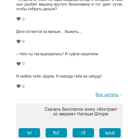
сын разбил машину крутого бизнесмена и тот дает сутки,
чтобы собрать деньги?
0
Дело остается за малым… Выжить…
0
– Чего ты так вырядилась? И туфли нацепила
0
Я люблю тебя, Шурка. Я никогда тебя не забуду!
0
Все цитаты
Скачать бесплатно книгу «Контракт
со зверем» Наташи Шторм
txt
fb2
rtf
epub