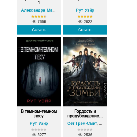
1
Рут Уэйр
Александра Маринина
7659
2622
Скачать
Скачать
В темном-темном
Гордость и
лесу
предубеждение...
Рут Уэйр
Сет Грэм-Смит
Джейн Остин
,
3277
2536