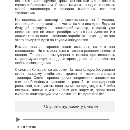
остается ничего другого, кроме как согласиться заключить
сделку с бизнесменом. С этого момента она должна стать
женой миллионера и покорно выполнять все его
требования.
Но подписывая договор о сожительстве на 4 месяца,
женщина и представить не могла, на что она идет. Ведь ее
будущий «супруг» – настоящий монстр, который уже
несколько лет не может разобраться в своих чувствах. Им
движет только одно – желание заработать, пусть даже для
этого придется идти по трупам конкурентов.
Вскоре главная героиня книги осознает, на что она
согласилась. Но отказываться от своего решения слишком
поздно. Теперь она вынуждена 4 месяца противостоять
коварному монстру, сердце которого давно лишено чувства
любви и сострадания.
Скачать «Контракт со зверем» Наташи Шторм безусловно
стоит каждому любителю драмы и психологического
триллера. Сюжет произведения непременно запомнится
вам необычайным накалом страстей и неожиданной
развязкой, которую вы вряд ли могли предугадать. Чтобы
получить доступ к материалам для загрузки, достаточно
выбрать подходящий вам формат: rtf, txt, epub или fb2.
Слушать аудиокнигу онлайн
Audio
Player
00:00
/
00:00