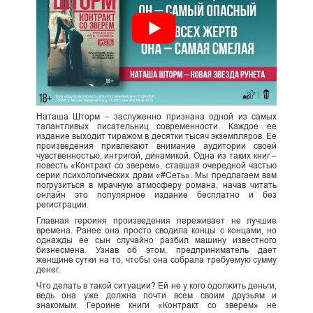
Наташа Шторм – заслуженно признана одной из самых
талантливых писательниц современности. Каждое ее
издание выходит тиражом в десятки тысяч экземпляров. Ее
произведения привлекают внимание аудитории своей
чувственностью, интригой, динамикой. Одна из таких книг –
повесть «Контракт со зверем», ставшая очередной частью
серии психологических драм «#Сеть». Мы предлагаем вам
погрузиться в мрачную атмосферу романа, начав читать
онлайн это популярное издание бесплатно и без
регистрации.
Главная героиня произведения переживает не лучшие
времена. Ранее она просто сводила концы с концами, но
однажды ее сын случайно разбил машину известного
бизнесмена. Узнав об этом, предприниматель дает
женщине сутки на то, чтобы она собрала требуемую сумму
денег.
Что делать в такой ситуации? Ей не у кого одолжить деньги,
ведь она уже должна почти всем своим друзьям и
знакомым. Героине книги «Контракт со зверем» не