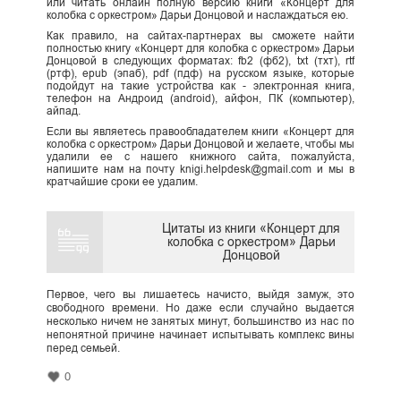
или читать онлайн полную версию книги «Концерт для
колобка с оркестром» Дарьи Донцовой и наслаждаться ею.
Как правило, на сайтах-партнерах вы сможете найти
полностью книгу «Концерт для колобка с оркестром» Дарьи
Донцовой в следующих форматах: fb2 (фб2), txt (тхт), rtf
(ртф), epub (эпаб), pdf (пдф) на русском языке, которые
подойдут на такие устройства как - электронная книга,
телефон на Андроид (android), айфон, ПК (компьютер),
айпад.
Если вы являетесь правообладателем книги «Концерт для
колобка с оркестром» Дарьи Донцовой и желаете, чтобы мы
удалили ее с нашего книжного сайта, пожалуйста,
напишите нам на почту knigi.helpdesk@gmail.com и мы в
кратчайшие сроки ее удалим.
Цитаты из книги «Концерт для
колобка с оркестром» Дарьи
Донцовой
Первое, чего вы лишаетесь начисто, выйдя замуж, это
свободного времени. Но даже если случайно выдается
несколько ничем не занятых минут, большинство из нас по
непонятной причине начинает испытывать комплекс вины
перед семьей.
0