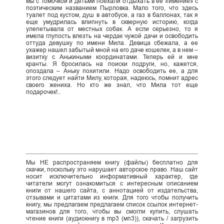
мы с Томочкой и детьми поехали отдыхать в ее «имение» с
поэтическим названием Пырловка. Мало того, что здесь
туалет под кустом, душ в автобусе, а газ в баллонах, так я
еще умудрилась влипнуть в скверную историю, когда
улепетывала от местных собак. А если серьезно, то я
имела глупость влезть на чердак чужой дачи и освободить
оттуда девушку по имени Мила. Девица сбежала, а ее
ухажер нашел забытый мной на его даче кошелек, а в нем –
визитку с Анькиными координатами. Теперь ей и мне
кранты. Я бросилась на поиски подруги, но, кажется,
опоздала – Аньку похитили. Надо освободить ее, а для
этого следует найти Милу, которая, надеюсь, помнит адрес
своего жениха. Но кто же знал, что Мила тот еще
подарочек!..
Мы НЕ распространяем книгу (файлы) бесплатно для
скачки, поскольку это нарушает авторское право. Наш сайт
носит исключительно информативный характер, где
читатели могут ознакомиться с интересным описанием
книги от нашего сайта, с аннотацией от издательства,
отзывами и цитатами из книги. Для того чтобы получить
книгу, мы предлагаем предлагаем список ссылок интернет-
магазинов для того, чтобы вы смогли купить, слушать
чтение книги (аудиокнигу в mp3 (мп3)), скачать / загрузить