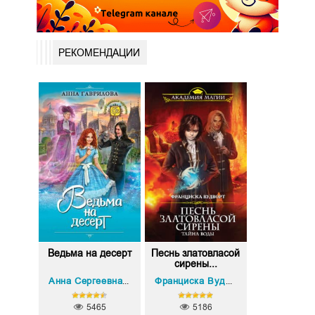
РЕКОМЕНДАЦИИ
Ведьма на десерт
Песнь златовласой
сирены...
Анна Сергеевна Гаврилова
Франциска Вудворт
5465
5186