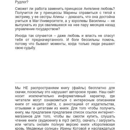
Рудлог?
Сможет ли работа заменить принцессе Ангелине любовь?
Получится ли у принцессы Марины справиться с тягой к
экстриму, у ее сестры Алины – доказать, что она достойна
учиться в Маг-Университете, а у королевы Василины – не
выпускать из рук свалившееся на нее пару месяцев назад
управление государством?
Иногда так случается – даже любовь и власть не спасут
тебя от предначертанного. И боги бессильны помочь,
потому что бывают моменты, когда только люди решают
свою судьбу.
Мы НЕ распространяем книгу (файлы) бесплатно для
скачки, поскольку это нарушает авторское право. Наш сайт
носит исключительно информативный характер, где
читатели могут ознакомиться с интересным описанием
книги от нашего сайта, с аннотацией от издательства,
отзывами и цитатами из книги. Для того чтобы получить
книгу, мы предлагаем предлагаем список ссылок интернет-
магазинов для того, чтобы вы смогли купить, слушать
чтение книги (аудиокнигу в mp3 (мп3)), скачать / загрузить
или читать онлайн полную версию книги «Королевская
кровь. Медвежье солнце» Ирины Котовой и наслаждаться