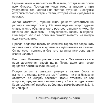
Героиня книги – несчастная Лизавета, потерявшая почти
всех близких. Последним умер отец, а вместе с ним
улетучились все надежды на светлое будущее. У девушки
остались только сестры и тетка, которая сама нуждается в
помощи.
Желая отомстить, героиня книги решает устроиться на
работу в местную газету. Об этом издании ходит дурная
слава, многие обвиняют его в распространении слухов. Но
главное для Лизаветы – популярность газеты в народе.
Она верит, что с ее помощью сможет вывести на чистую
воду своих врагов.
Правда, редактор газеты не слишком торопится разрешать
героине книги «Лиса в курятнике» публиковать ее статью.
Он не хочет портить и без того запятнанную репутацию
своего издания.
Вот только Лизавету уже не остановить. Она готова на все
ради достижения своей цели. Пусть даже для этого
придется пойти на крайние меры.
Получится ли у девушки уговорить своего босса и
выпустить скандальную статью? Поможет ли она Лизавете
отомстить за смерть близких? Чтобы ответить на эти
вопросы, предлагаем скачать книгу «Лиса в курятнике»
Карины Деминой в любом выбранном вами формате: fb2, rtf,
txt или epub.
Слушать аудиокнигу онлайн