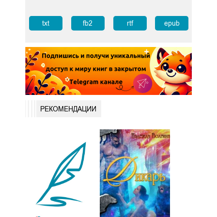
txt
fb2
rtf
epub
РЕКОМЕНДАЦИИ