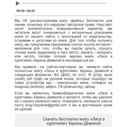
Audio
Player
00:00
/
00:00
Мы НЕ распространяем книгу (файлы) бесплатно для
скачки, поскольку это нарушает авторское право. Наш сайт
носит исключительно информативный характер, где
читатели могут ознакомиться с интересным описанием
книги от нашего сайта, с аннотацией от издательства,
отзывами и цитатами из книги. Для того чтобы получить
книгу, мы предлагаем предлагаем список ссылок интернет-
магазинов для того, чтобы вы смогли купить, слушать
чтение книги (аудиокнигу в mp3 (мп3)), скачать / загрузить
или читать онлайн полную версию книги «Лиса в
курятнике» Карины Деминой и наслаждаться ею.
Как правило, на сайтах-партнерах вы сможете найти
полностью книгу «Лиса в курятнике» Карины Деминой в
следующих форматах: fb2 (фб2), txt (тхт), rtf (ртф), epub
(эпаб), pdf (пдф) на русском языке, которые подойдут на
такие устройства как - электронная книга, телефон на
Андроид (android), айфон, ПК (компьютер), айпад.
Если вы являетесь правообладателем книги «Лиса в
курятнике» Карины Деминой и желаете, чтобы мы удалили
ее с нашего книжного сайта, пожалуйста, напишите нам на
почту knigi.helpdesk@gmail.com и мы в кратчайшие сроки
ее удалим.
Скачать бесплатно книгу «Лиса в
курятнике» Карины Деминой