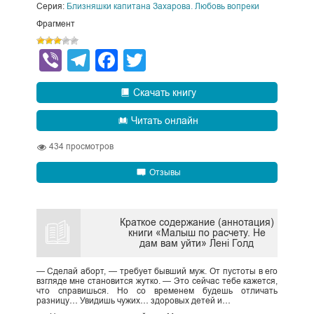
Серия:
Близняшки капитана Захарова. Любовь вопреки
Фрагмент
Viber
Telegram
Facebook
Twitter
Скачать книгу
Читать онлайн
434
просмотров
Отзывы
Краткое содержание (аннотация)
книги «Малыш по расчету. Не
дам вам уйти» Лені Голд
— Сделай аборт, — требует бывший муж. От пустоты в его
взгляде мне становится жутко. — Это сейчас тебе кажется,
что справишься. Но со временем будешь отличать
разницу… Увидишь чужих… здоровых детей и…