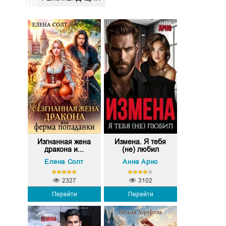
Изгнанная жена
Измена. Я тебя
дракона и...
(не) любил
Елена Солт
Анна Арно
2327
3102
Перейти
Перейти