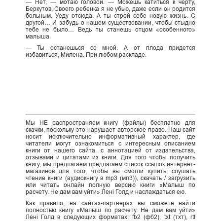
— Нет, — мотаю головой. — Можешь катиться к черту,
Беркутов. Своего ребенка я не убью, даже если он родится
больным. Уеду отсюда. А ты строй себе новую жизнь. С
другой… И забудь о нашем существовании, чтобы стыдно
тебе не было… Ведь ты станешь отцом «особенного»
малыша.
— Ты останешься со мной. А от плода придется
избавиться, Милена. При любом раскладе.
Мы НЕ распространяем книгу (файлы) бесплатно для
скачки, поскольку это нарушает авторское право. Наш сайт
носит исключительно информативный характер, где
читатели могут ознакомиться с интересным описанием
книги от нашего сайта, с аннотацией от издательства,
отзывами и цитатами из книги. Для того чтобы получить
книгу, мы предлагаем предлагаем список ссылок интернет-
магазинов для того, чтобы вы смогли купить, слушать
чтение книги (аудиокнигу в mp3 (мп3)), скачать / загрузить
или читать онлайн полную версию книги «Малыш по
расчету. Не дам вам уйти» Лені Голд и наслаждаться ею.
Как правило, на сайтах-партнерах вы сможете найти
полностью книгу «Малыш по расчету. Не дам вам уйти»
Лені Голд в следующих форматах: fb2 (фб2), txt (тхт), rtf