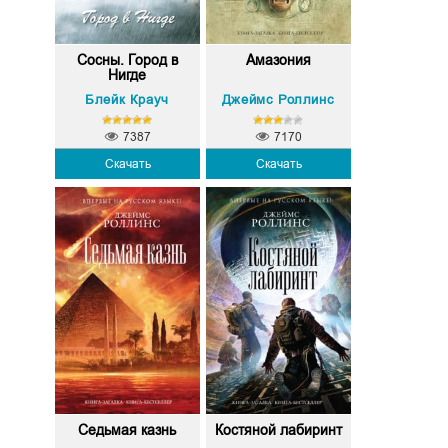
Сосны. Город в
Амазония
Нигде
Блейк Крауч
Джеймс Роллинс
7387
7170
Скачать
Скачать
Седьмая казнь
Костяной лабиринт