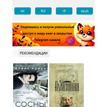
txt
fb2
rtf
epub
РЕКОМЕНДАЦИИ