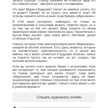
запасы подходят к концу. Мужчина не отчаялся, ведь это
его главный конек – смотреть на все с оптимизмом.
Что ждет Марка в будущем? Смогут ли земляне узнать, что
он выжил? Сможет ли он подать хоть какой-то знак? Об
этом вы сможете читать в книге Энди Вейера «Марсианин».
В этой книге интересно наблюдать не только за
приключениями и попытками выжить главного героя, но и
за тем, как он все это делает. Ведь планета по своим
характеристикам совсем непохожа на нашу. Параллельно с
бытом Марк изучает свое новое место обитания, делая
отличные открытия.
Ученые, которых тоже заинтересовала книга «Марсианин»,
назвали ее вполне логичной. Есть здесь моменты, которые
не соответствуют действительности, но в целом все
именно так и может сложиться в будущем. Конечно, никого
на планете просто так не оставят, но вот создать там
колонию вполне реально.
Если вы хотите стать немного ближе к астрономии, если
вас интересует то, чем сегодня занимаются специалисты
по поиску пригодных для жизни планет, тогда книга
«Марсианин» вам точно понравится. Здесь не будет
энциклопедических сложных пояснений, но при этом много
достоверных фактов вас удивят. Скачать книгу можно у нас
в удобном формате.
Слушать аудиокнигу онлайн
Audio