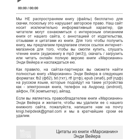
Player
00:00
/
00:00
Мы НЕ распространяем книгу (файлы) бесплатно для
скачки, поскольку это нарушает авторское право. Наш сайт
носит исключительно информативный характер, где
читатели могут ознакомиться с интересным описанием
книги от нашего сайта, с аннотацией от издательства,
отзывами и цитатами из книги. Для того чтобы получить
книгу, мы предлагаем предлагаем список ссылок интернет-
магазинов для того, чтобы вы смогли купить, слушать
чтение книги (аудиокнигу в mp3 (мп3)), скачать / загрузить
или читать онлайн полную версию книги «Марсианин»
Энди Вейера и наслаждаться ею.
Как правило, на сайтах-партнерах вы сможете найти
полностью книгу «Марсианин» Энди Вейера в следующих
форматах: fb2 (фб2), txt (тхт), rtf (ртф), epub (эпаб), pdf (пдф)
на русском языке, которые подойдут на такие устройства
как - электронная книга, телефон на Андроид (android),
айфон, ПК (компьютер), айпад.
Если вы являетесь правообладателем книги «Марсианин»
Энди Вейера и желаете, чтобы мы удалили ее с нашего
книжного сайта, пожалуйста, напишите нам на почту
knigi.helpdesk@gmail.com и мы в кратчайшие сроки ее
удалим.
Цитаты из книги «Марсианин»
Энди Вейера