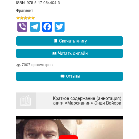
ISBN: 978-5-17-084404-3
Фрагмент
Viber
Telegram
Facebook
Twitter
Скачать книгу
Читать онлайн
7007
просмотров
Отзывы
Краткое содержание (аннотация)
книги «Марсианин» Энди Вейера