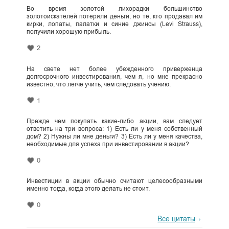
Во время золотой лихорадки большинство
золотоискателей потеряли деньги, но те, кто продавал им
кирки, лопаты, палатки и синие джинсы (Levi Strauss),
получили хорошую прибыль.
2
На свете нет более убежденного приверженца
долгосрочного инвестирования, чем я, но мне прекрасно
известно, что легче учить, чем следовать учению.
1
Прежде чем покупать какие-либо акции, вам следует
ответить на три вопроса: 1) Есть ли у меня собственный
дом? 2) Нужны ли мне деньги? 3) Есть ли у меня качества,
необходимые для успеха при инвестировании в акции?
0
Инвестиции в акции обычно считают целесообразными
именно тогда, когда этого делать не стоит.
0
Все цитаты