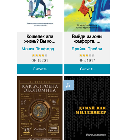
Кошелек или
Выйди из зоны
жизнь? Вы ко...
комфорта. ...
Вики Робин
Брайан Трейси
Джо Домингес
Моник Тилфорд
,
,
19201
51917
Скачать
Скачать