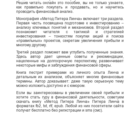
Решив читать онлайн это пособие, вы не только узнаете,
как правильно покупать и продавать, но и научитесь
проводить финансовый анализ.
Монография «Метод Питера Линча» включает три раздела.
Первая часть посвящена подготовке к инвестированию –
анализу ключевых понятий и механизмов. Второй раздел
познакомит читателя с тактикой и стратегией
инвестирования – тонкостям покупки акций и поиска
«правильных» проектов, секретам увеличения прибыли и
многому другому.
Третий раздел поможет вам углубить полученные знания.
Здесь автор дает ценные советы и рекомендации,
нацеленные на долгосрочную перспективу, развенчивает
некоторые мифы и заблуждения финансовой сферы.
Книга пестрит примерами из личного опыта Линча и
детальным их анализом, объясняет многие финансовые
термины. Автор доказывает: даже такую серьезную тему
можно изложить доступно и с юмором.
Если вы заинтересованы в увеличении своей прибыли и
хотите стать гуру в финансовой деятельности, советуем
скачать книгу «Метод Питера Линча» Питера Линча в
форматах fb2, txt, rtf, epub. Любой из них посетители сайта
получат бесплатно без регистрации и sms (смс).