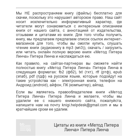
Мы НЕ распространяем книгу (файлы) бесплатно для
скачки, поскольку это нарушает авторское право. Наш сайт
носит исключительно информативный характер, где
читатели могут ознакомиться с интересным описанием
книги от нашего сайта, с аннотацией от издательства,
отзывами и цитатами из книги. Для того чтобы получить
книгу, мы предлагаем предлагаем список ссылок интернет-
магазинов для того, чтобы вы смогли купить, слушать
чтение книги (аудиокнигу в mp3 (мп3)), скачать / загрузить
или читать онлайн полную версию книги «Метод Питера
Линча» Питера Линча и наслаждаться ею.
Как правило, на сайтах-партнерах вы сможете найти
полностью книгу «Метод Питера Линча» Питера Линча в
следующих форматах: fb2 (фб2), txt (тхт), rtf (ртф), epub
(эпаб), pdf (пдф) на русском языке, которые подойдут на
такие устройства как - электронная книга, телефон на
Андроид (android), айфон, ПК (компьютер), айпад.
Если вы являетесь правообладателем книги «Метод
Питера Линча» Питера Линча и желаете, чтобы мы
удалили ее с нашего книжного сайта, пожалуйста,
напишите нам на почту knigi.helpdesk@gmail.com и мы в
кратчайшие сроки ее удалим.
Цитаты из книги «Метод Питера
Линча» Питера Линча