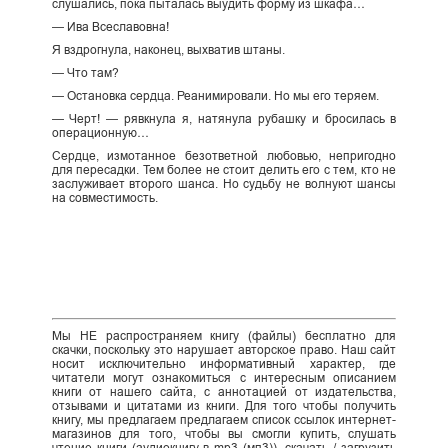
слушались, пока пыталась выудить форму из шкафа…
— Ива Всеславовна!
Я вздрогнула, наконец, выхватив штаны.
— Что там?
— Остановка сердца. Реанимировали. Но мы его теряем.
— Черт! — рявкнула я, натянула рубашку и бросилась в
операционную…
Сердце, измотанное безответной любовью, непригодно
для пересадки. Тем более не стоит делить его с тем, кто не
заслуживает второго шанса. Но судьбу не волнуют шансы
на совместимость.
Мы НЕ распространяем книгу (файлы) бесплатно для
скачки, поскольку это нарушает авторское право. Наш сайт
носит исключительно информативный характер, где
читатели могут ознакомиться с интересным описанием
книги от нашего сайта, с аннотацией от издательства,
отзывами и цитатами из книги. Для того чтобы получить
книгу, мы предлагаем предлагаем список ссылок интернет-
магазинов для того, чтобы вы смогли купить, слушать
чтение книги (аудиокнигу в mp3 (мп3)), скачать / загрузить