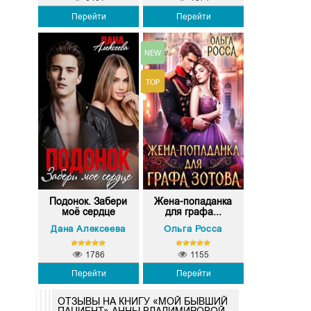
Перейти
Перейти
Подонок. Забери
Жена-попаданка
моё сердце
для графа...
Дана Алексеева
Ольга Росса
1786
1155
Перейти
Перейти
ОТЗЫВЫ НА КНИГУ «МОЙ БЫВШИЙ