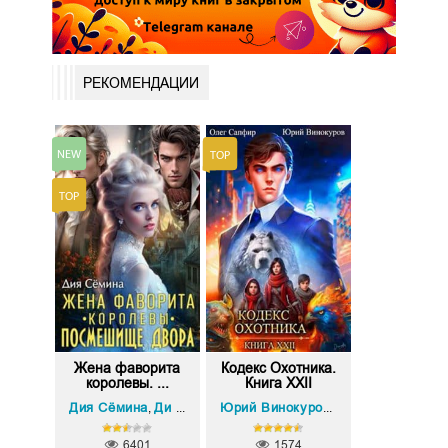
РЕКОМЕНДАЦИИ
Жена фаворита
Кодекс Охотника.
королевы. ...
Книга XXII
Дия Сёмина
Ди Сёмина
Олег Сапфир
,
Юрий Винокуров
,
6401
1574