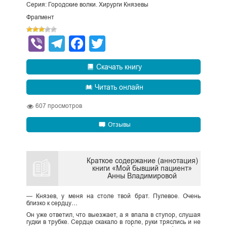
Серия: Городские волки. Хирурги Князевы
Фрагмент
Viber
Telegram
Facebook
Twitter
Скачать книгу
Читать онлайн
607
просмотров
Отзывы
Краткое содержание (аннотация)
книги «Мой бывший пациент»
Анны Владимировой
— Князев, у меня на столе твой брат. Пулевое. Очень
близко к сердцу…
Он уже ответил, что выезжает, а я впала в ступор, слушая
гудки в трубке. Сердце скакало в горле, руки тряслись и не