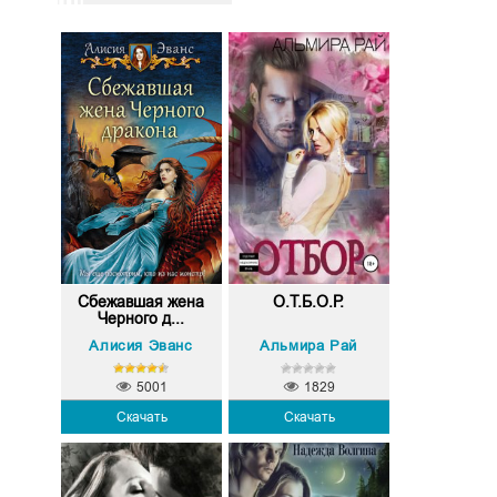
Сбежавшая жена
О.Т.Б.О.Р.
Черного д...
Алисия Эванс
Альмира Рай
5001
1829
Скачать
Скачать