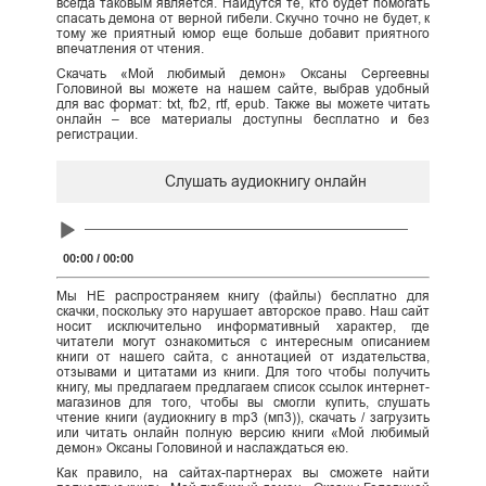
всегда таковым является. Найдутся те, кто будет помогать
спасать демона от верной гибели. Скучно точно не будет, к
тому же приятный юмор еще больше добавит приятного
впечатления от чтения.
Скачать «Мой любимый демон» Оксаны Сергеевны
Головиной вы можете на нашем сайте, выбрав удобный
для вас формат: txt, fb2, rtf, epub. Также вы можете читать
онлайн – все материалы доступны бесплатно и без
регистрации.
Слушать аудиокнигу онлайн
Audio
Player
00:00
/
00:00
Мы НЕ распространяем книгу (файлы) бесплатно для
скачки, поскольку это нарушает авторское право. Наш сайт
носит исключительно информативный характер, где
читатели могут ознакомиться с интересным описанием
книги от нашего сайта, с аннотацией от издательства,
отзывами и цитатами из книги. Для того чтобы получить
книгу, мы предлагаем предлагаем список ссылок интернет-
магазинов для того, чтобы вы смогли купить, слушать
чтение книги (аудиокнигу в mp3 (мп3)), скачать / загрузить
или читать онлайн полную версию книги «Мой любимый
демон» Оксаны Головиной и наслаждаться ею.
Как правило, на сайтах-партнерах вы сможете найти