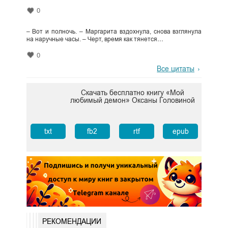
0
– Вот и полночь. – Маргарита вздохнула, снова взглянула
на наручные часы. – Черт, время как тянется…
0
Все цитаты
Скачать бесплатно книгу «Мой
любимый демон» Оксаны Головиной
txt
fb2
rtf
epub
РЕКОМЕНДАЦИИ