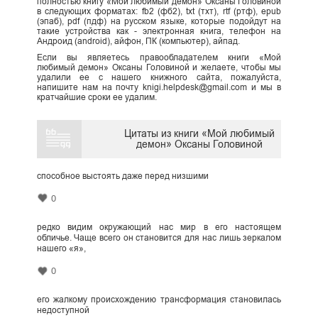
полностью книгу «Мой любимый демон» Оксаны Головиной
в следующих форматах: fb2 (фб2), txt (тхт), rtf (ртф), epub
(эпаб), pdf (пдф) на русском языке, которые подойдут на
такие устройства как - электронная книга, телефон на
Андроид (android), айфон, ПК (компьютер), айпад.
Если вы являетесь правообладателем книги «Мой
любимый демон» Оксаны Головиной и желаете, чтобы мы
удалили ее с нашего книжного сайта, пожалуйста,
напишите нам на почту knigi.helpdesk@gmail.com и мы в
кратчайшие сроки ее удалим.
Цитаты из книги «Мой любимый
демон» Оксаны Головиной
способное выстоять даже перед низшими
0
редко видим окружающий нас мир в его настоящем
обличье. Чаще всего он становится для нас лишь зеркалом
нашего «я»,
0
его жалкому происхождению трансформация становилась
недоступной