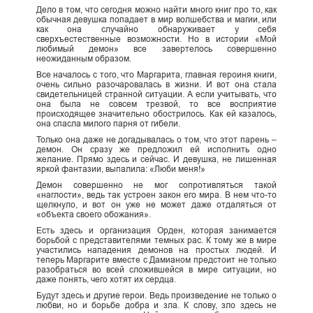
Дело в том, что сегодня можно найти много книг про то, как
обычная девушка попадает в мир волшебства и магии, или
как она случайно обнаруживает у себя
сверхъестественные возможности. Но в истории «Мой
любимый демон» все завертелось совершенно
неожиданным образом.
Все началось с того, что Маргарита, главная героиня книги,
очень сильно разочаровалась в жизни. И вот она стала
свидетельницей странной ситуации. А если учитывать, что
она была не совсем трезвой, то все восприятие
происходящее значительно обострилось. Как ей казалось,
она спасла милого парня от гибели.
Только она даже не догадывалась о том, что этот парень –
демон. Он сразу же предложил ей исполнить одно
желание. Прямо здесь и сейчас. И девушка, не лишенная
яркой фантазии, выпалила: «Люби меня!»
Демон совершенно не мог сопротивляться такой
«наглости», ведь так устроен закон его мира. В нем что-то
щелкнуло, и вот он уже не может даже отдаляться от
«объекта своего обожания».
Есть здесь и организация Орден, которая занимается
борьбой с представителями темных рас. К тому же в мире
участились нападения демонов на простых людей. И
теперь Маргарите вместе с Дамианом предстоит не только
разобраться во всей сложившейся в мире ситуации, но
даже понять, чего хотят их сердца.
Будут здесь и другие герои. Ведь произведение не только о
любви, но и борьбе добра и зла. К слову, зло здесь не