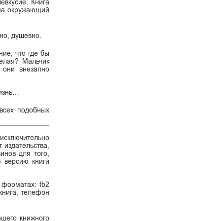
евкусие. Книга
 на окружающий
но, душевно.
ие, что где бы
белая? Мальчик
 они внезапно
жизнь…
 всех подобных
 исключительно
 издательства,
инов для того,
ю версию книги
 форматах: fb2
 книга, телефон
ашего книжного