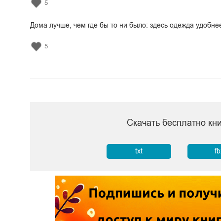
5
Дома лучше, чем где бы то ни было: здесь одежда удобн
5
Скачать бесплатно кн
txt
f