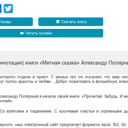
legram
Facebook
Twitter
тзывы
Скачать книгу
Читать онлайн
аннотация) книги «Мятная сказка» Александр Поляр
которого отдали в приют. С малых лет он осознает, что мир не
круг полно красоты и любви… Добро пожаловать в волшебную атм
лександр Полярный в начале своей книги: «Прочитай. Забудь. И жи
онлайн.
. Со взлетами и падениями. С кусочками счастья и огромными д
рного, наш электронный сайт предлагает форматы epub, fb2, txt, 