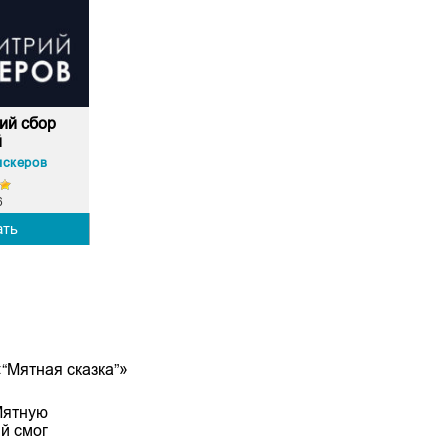
ий сбор
й
пскеров
6
ать
“Мятная сказка”»
«Мятную
ый смог