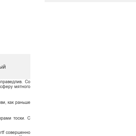
ный
справедлив. Со
осферу мятного
ви, как раньше
ырами тоски. С
rtf совершенно