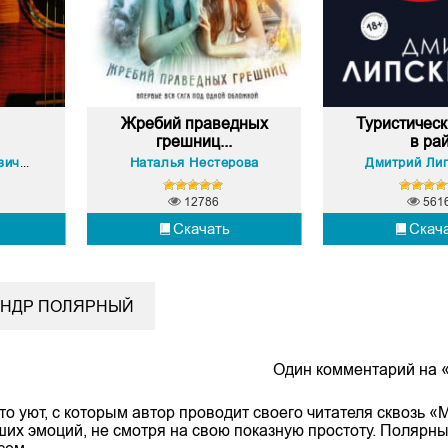
Жребий праведных
Туристическ
грешниц...
в ра
Наталья Нестерова
Дмитрий Ли
Евгений Германович Водолазкин
12786
561
Скачать
Скач
САНДР ПОЛЯРНЫЙ
Один комментарий на «
о уют, с которым автор проводит своего читателя сквозь 
оших эмоций, не смотря на свою показную простоту. Полярн