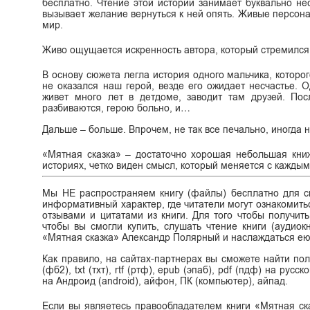
бесплатно. Чтение этой истории занимает буквально нес
вызывает желание вернуться к ней опять. Живые персон
мир.
Живо ощущается искренность автора, который стремился 
В основу сюжета легла история одного мальчика, которо
не оказался наш герой, везде его ожидает несчастье. 
живет много лет в детдоме, заводит там друзей. По
разбиваются, герою больно, и…
Дальше – больше. Впрочем, не так все печально, иногда
«Мятная сказка» – достаточно хорошая небольшая книж
историях, четко виден смысл, который меняется с кажды
Мы НЕ распространяем книгу (файлы) бесплатно для ск
информативный характер, где читатели могут ознакомитьс
отзывами и цитатами из книги. Для того чтобы получит
чтобы вы смогли купить, слушать чтение книги (аудиок
«Мятная сказка» Александр Полярный и наслаждаться ею
Как правило, на сайтах-партнерах вы сможете найти по
(фб2), txt (тхт), rtf (ртф), epub (эпаб), pdf (пдф) на ру
на Андроид (android), айфон, ПК (компьютер), айпад.
Если вы являетесь правообладателем книги «Мятная ск