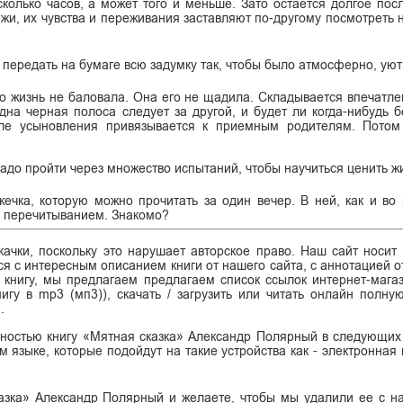
колько часов, а может того и меньше. Зато остается долгое посл
ажи, их чувства и переживания заставляют по-другому посмотреть
передать на бумаге всю задумку так, чтобы было атмосферно, уют
го жизнь не баловала. Она его не щадила. Складывается впечатлен
Одна черная полоса следует за другой, и будет ли когда-нибудь 
сле усыновления привязывается к приемным родителям. Потом
 надо пройти через множество испытаний, чтобы научиться ценить 
ечка, которую можно прочитать за один вечер. В ней, как и во
м перечитыванием. Знакомо?
ачки, поскольку это нарушает авторское право. Наш сайт носит
я с интересным описанием книги от нашего сайта, с аннотацией от
ь книгу, мы предлагаем предлагаем список ссылок интернет-магаз
нигу в mp3 (мп3)), скачать / загрузить или читать онлайн полну
.
лностью книгу «Мятная сказка» Александр Полярный в следующих
сском языке, которые подойдут на такие устройства как - электронная
азка» Александр Полярный и желаете, чтобы мы удалили ее с н