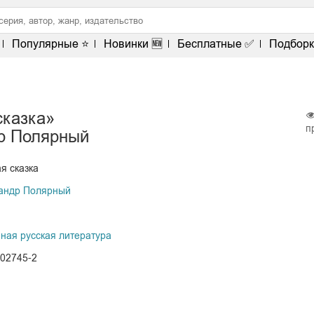
Популярные ⭐
Новинки 🆕
Бесплатные ✅
Подборк
сказка»
п
р Полярный
я сказка
андр Полярный
ная русская литература
102745-2