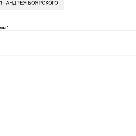
VI» АНДРЕЯ БОЯРСКОГО
чены
*