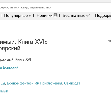
Популярные ⭐
Новинки 🆕
Бесплатные ✅
Подборк
имый. Книга XVI»
оярский
ржимый. Книга XVI
й Боярский
нцы
,
Боевое фэнтези
,
🌍 Приключения
,
Самиздат
имый