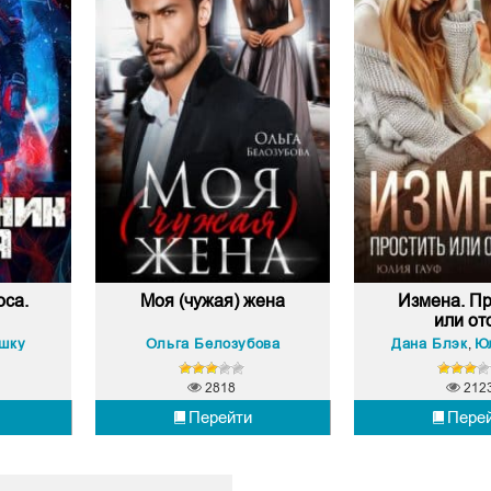
оса.
Моя (чужая) жена
Измена. Пр
или ото
ошку
Ольга Белозубова
Дана Блэк
Юл
,
2818
212
Перейти
Пере