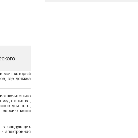
рского
в меч, который
ов, где должна
 исключительно
 издательства,
инов для того,
ю версию книги
о в следующих
к - электронная