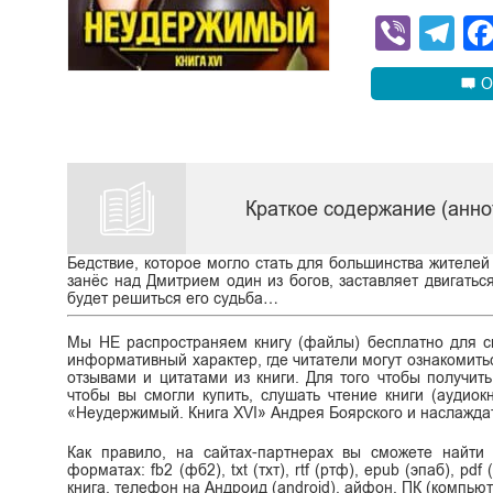
Viber
Te
О
Краткое содержание (анно
Бедствие, которое могло стать для большинства жителей
занёс над Дмитрием один из богов, заставляет двигатьс
будет решиться его судьба…
Мы НЕ распространяем книгу (файлы) бесплатно для ск
информативный характер, где читатели могут ознакомитьс
отзывами и цитатами из книги. Для того чтобы получит
чтобы вы смогли купить, слушать чтение книги (аудиок
«Неудержимый. Книга XVI» Андрея Боярского и наслажда
Как правило, на сайтах-партнерах вы сможете найти
форматах: fb2 (фб2), txt (тхт), rtf (ртф), epub (эпаб), p
книга, телефон на Андроид (android), айфон, ПК (компьют