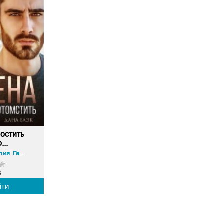
остить
...
ия Гауф
3
йти