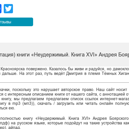
legram
Facebook
Twitter
тзывы
тация) книги «Неудержимый. Книга XVI» Андрея Боя
 Красноярска повержено. Казалось бы живи и радуйся, но дамокло
я дальше. На этот раз, путь ведёт Дмитрия в племя Тёмных Хиган
ачки, поскольку это нарушает авторское право. Наш сайт носит
я с интересным описанием книги от нашего сайта, с аннотацией от
ь книгу, мы предлагаем предлагаем список ссылок интернет-магаз
нигу в mp3 (мп3)), скачать / загрузить или читать онлайн полну
ться ею.
 полностью книгу «Неудержимый. Книга XVI» Андрея Боярског
df (пдф) на русском языке, которые подойдут на такие устройства ка
ер), айпад.