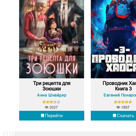
Три рецепта для
Проводник Ха
Зоюшки
Книга 3
Анна Шнайдер
Евгений Понар
2027
1897
Перейти
Скачать