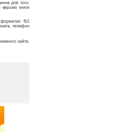
инов для того,
ю версию книги
 форматах: fb2
 книга, телефон
нижного сайта,