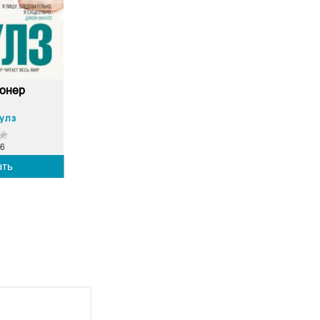
онер
улз
6
ать