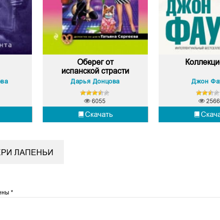
Оберег от
Коллекци
испанской страсти
ова
Дарья Донцова
Джон Фа
6055
2566
Скачать
Скач
ЕРИ ЛАПЕНЬИ
чены
*