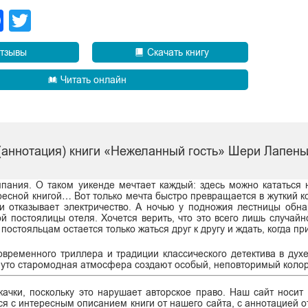
legram
Facebook
Twitter
тзывы
Скачать книгу
Читать онлайн
(аннотация) книги «Нежеланный гость» Шери Лапень
пания. О таком уикенде мечтает каждый: здесь можно кататься 
ересной книгой… Вот только мечта быстро превращается в жуткий к
ри отказывает электричество. А ночью у подножия лестницы обн
 постоялицы отеля. Хочется верить, что это всего лишь случайно
остояльцам остается только жаться друг к другу и ждать, когда пр
ременного триллера и традиции классического детектива в духе
уто старомодная атмосфера создают особый, неповторимый колор
ачки, поскольку это нарушает авторское право. Наш сайт носит
я с интересным описанием книги от нашего сайта, с аннотацией от