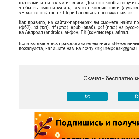
отзывами и цитатами из книги. Для того чтобы получит
чтобы вы смогли купить, слушать чтение книги (аудиок
«Нежеланный гость» Шери Лапеньи и наслаждаться ею.
Как правило, на сайтах-партнерах вы сможете найти 
(фб2), txt (тхт), rtf (ртф), epub (эпаб), pdf (пдф) на ру
на Андроид (android), айфон, ПК (компьютер), айпад.
Если вы являетесь правообладателем книги «Нежеланный
пожалуйста, напишите нам на почту knigi.helpdesk@gmail
Скачать бесплатно 
txt
f