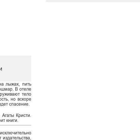
и
на лыжах, пить
ошмар. В отеле
аруживают тело
сть, но вскоре
идет спасение.
 Агаты Кристи.
ит книги.
 исключительно
 издательства,