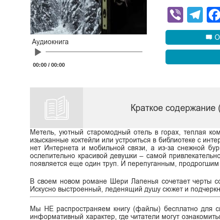
Viber
Te
О
Аудиокнига
Audio
Player
00:00
/
00:00
Краткое содержание 
Метель, уютный старомодный отель в горах, теплая ком
изысканные коктейли или устроиться в библиотеке с инт
нет Интернета и мобильной связи, а из-за снежной бу
ослепительно красивой девушки – самой привлекательной
появляется еще один труп. И перепуганным, продрогшим п
В своем новом романе Шери Лапенья сочетает черты сов
Искусно выстроенный, леденящий душу сюжет и подчеркн
Мы НЕ распространяем книгу (файлы) бесплатно для ск
информативный характер, где читатели могут ознакомитьс