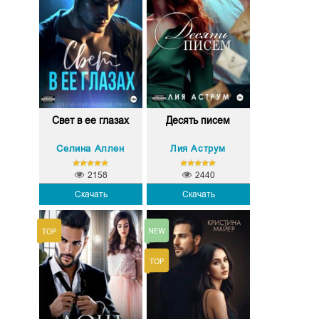
Свет в ее глазах
Десять писем
Селина Аллен
Лия Аструм
2158
2440
Скачать
Скачать