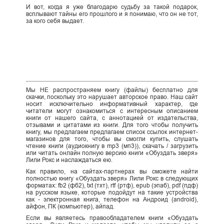
И вот, когда я уже благодарю судьбу за такой подарок,
всплывают тайны его прошлого и я понимаю, что он не тот,
за кого себя выдает.
Мы НЕ распространяем книгу (файлы) бесплатно для
скачки, поскольку это нарушает авторское право. Наш сайт
носит исключительно информативный характер, где
читатели могут ознакомиться с интересным описанием
книги от нашего сайта, с аннотацией от издательства,
отзывами и цитатами из книги. Для того чтобы получить
книгу, мы предлагаем предлагаем список ссылок интернет-
магазинов для того, чтобы вы смогли купить, слушать
чтение книги (аудиокнигу в mp3 (мп3)), скачать / загрузить
или читать онлайн полную версию книги «Обуздать зверя»
Лили Рокс и наслаждаться ею.
Как правило, на сайтах-партнерах вы сможете найти
полностью книгу «Обуздать зверя» Лили Рокс в следующих
форматах: fb2 (фб2), txt (тхт), rtf (ртф), epub (эпаб), pdf (пдф)
на русском языке, которые подойдут на такие устройства
как - электронная книга, телефон на Андроид (android),
айфон, ПК (компьютер), айпад.
Если вы являетесь правообладателем книги «Обуздать