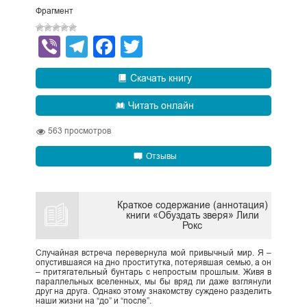
Фрагмент
Viber
Telegram
Facebook
Twitter
Скачать книгу
Читать онлайн
563
просмотров
Отзывы
Краткое содержание (аннотация)
книги «Обуздать зверя» Лили
Рокс
Случайная встреча перевернула мой привычный мир. Я –
опустившаяся на дно проститутка, потерявшая семью, а он
– притягательный бунтарь с непростым прошлым. Живя в
параллельных вселенных, мы бы вряд ли даже взглянули
друг на друга. Однако этому знакомству суждено разделить
наши жизни на “до” и “после”.