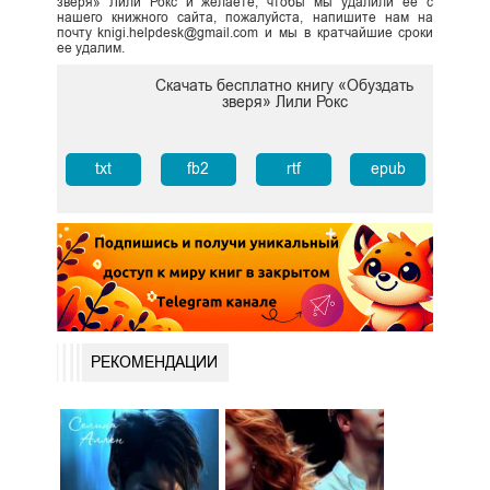
зверя» Лили Рокс и желаете, чтобы мы удалили ее с
нашего книжного сайта, пожалуйста, напишите нам на
почту knigi.helpdesk@gmail.com и мы в кратчайшие сроки
ее удалим.
Скачать бесплатно книгу «Обуздать
зверя» Лили Рокс
txt
fb2
rtf
epub
РЕКОМЕНДАЦИИ