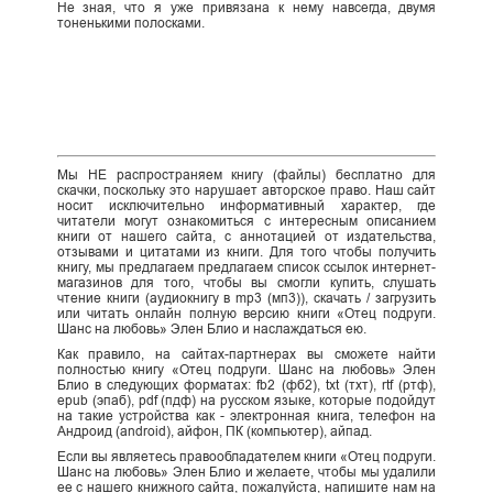
Не зная, что я уже привязана к нему навсегда, двумя
тоненькими полосками.
Мы НЕ распространяем книгу (файлы) бесплатно для
скачки, поскольку это нарушает авторское право. Наш сайт
носит исключительно информативный характер, где
читатели могут ознакомиться с интересным описанием
книги от нашего сайта, с аннотацией от издательства,
отзывами и цитатами из книги. Для того чтобы получить
книгу, мы предлагаем предлагаем список ссылок интернет-
магазинов для того, чтобы вы смогли купить, слушать
чтение книги (аудиокнигу в mp3 (мп3)), скачать / загрузить
или читать онлайн полную версию книги «Отец подруги.
Шанс на любовь» Элен Блио и наслаждаться ею.
Как правило, на сайтах-партнерах вы сможете найти
полностью книгу «Отец подруги. Шанс на любовь» Элен
Блио в следующих форматах: fb2 (фб2), txt (тхт), rtf (ртф),
epub (эпаб), pdf (пдф) на русском языке, которые подойдут
на такие устройства как - электронная книга, телефон на
Андроид (android), айфон, ПК (компьютер), айпад.
Если вы являетесь правообладателем книги «Отец подруги.
Шанс на любовь» Элен Блио и желаете, чтобы мы удалили
ее с нашего книжного сайта, пожалуйста, напишите нам на