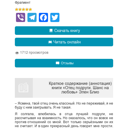
Фрагмент
Viber
Telegram
Facebook
Twitter
Скачать книгу
Читать онлайн
1712
просмотров
Отзывы
Краткое содержание (аннотация)
книги «Отец подруги. Шанс на
любовь» Элен Блио
– Ясмина, твой отец очень классный. Но не переживай, я не
буду с ним заигрывать. Я не такая.
Я солгала, влюбилась в отца лучшей подруги, не
рассчитывая на взаимность. Но оказалось, что он вовсе не
против отношений со мной. Вот только серьёзными он их
не считает. И в один прекрасный день говорит мне прости.