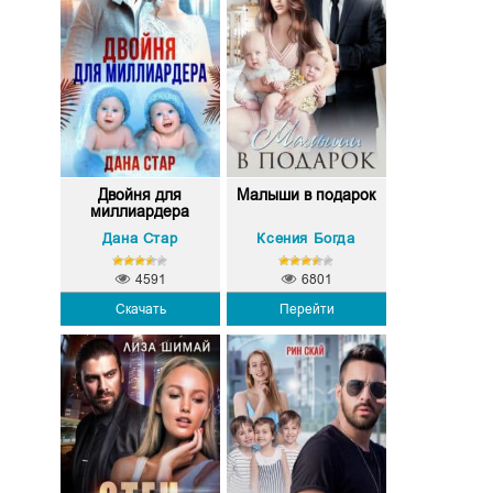
Двойня для
Малыши в подарок
миллиардера
Дана Стар
Ксения Богда
4591
6801
Скачать
Перейти