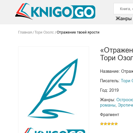
Жанры
Главная
Тори Озолс
Отражение твоей ярости
«Отражен
Тори Озо
Название: Отраж
Писатель:
Тори 
Год: 2019
Жанры:
Острос
романы
,
Эротич
Фрагмент