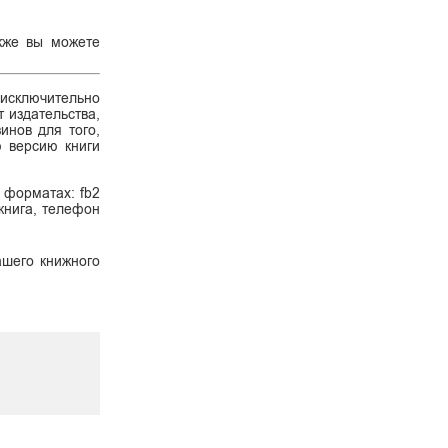
акже вы можете
 исключительно
 издательства,
инов для того,
ю версию книги
 форматах: fb2
 книга, телефон
ашего книжного