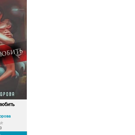
любить
орова
0