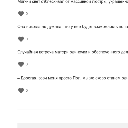
Мягкий свет отблескивал от массивной люстры, украшен
0
Она никогда не думала, что у нее будет возможность поп
0
Случайная встреча матери одиночки и обеспеченного де
0
– Дорогая, зови меня просто Пол, мы же скоро станем од
0