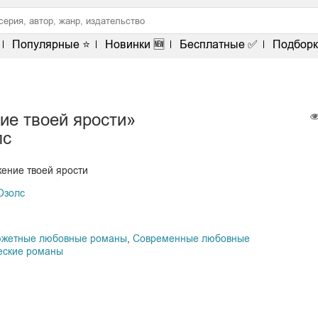
Популярные ⭐
Новинки 🆕
Бесплатные ✅
Подборк
ие твоей ярости»
лс
ение твоей ярости
Озолс
южетные любовные романы
,
Современные любовные
еские романы