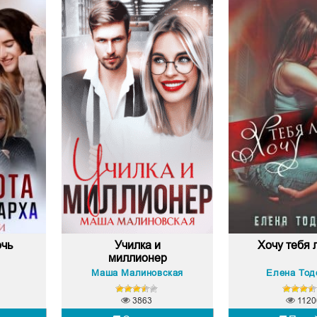
очь
Училка и
Хочу тебя 
миллионер
Маша Малиновская
Елена Тод
3863
1120