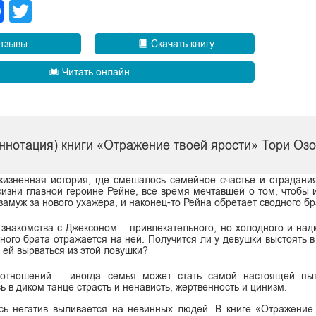
legram
Facebook
Twitter
тзывы
Скачать книгу
Читать онлайн
ннотация) книги «Отражение твоей ярости» Тори Оз
изненная история, где смешалось семейное счастье и страдани
жизни главной героине Рейне, все время мечтавшей о том, чтобы 
замуж за нового ухажера, и наконец-то Рейна обретает сводного бр
 знакомства с Джексоном – привлекательного, но холодного и над
ного брата отражается на ней. Получится ли у девушки выстоять в
 ей вырваться из этой ловушки?
 отношений – иногда семья может стать самой настоящей пыт
 в диком танце страсть и ненависть, жертвенность и цинизм.
есь негатив выливается на невинных людей. В книге «Отражение