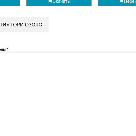
Скачать
Пере
ТИ» ТОРИ ОЗОЛС
чены
*