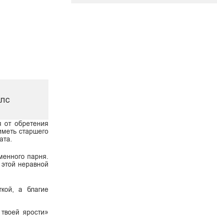
олс
я от обретения
иметь старшего
ата.
менного парня.
 этой неравной
кой, а благие
 твоей ярости»