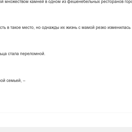
ной множеством камней в одном из фешенебельных ресторанов гор
асть в такое место, но однажды их жизнь с мамой резко изменилась
льца стала переломной.
ной семьей, –