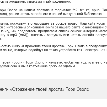
ясь из эмоциями, страхами и заблуждениями.
ори Озолс на нашем портале в форматах fb2, txt, rtf, epub. Т
смс), решив читать онлайн его в нашей виртуальной библиотеке.
ачки, поскольку это нарушает авторское право. Наш сайт носит
я с интересным описанием книги от нашего сайта, с аннотацией от
ь книгу, мы предлагаем предлагаем список ссылок интернет-магаз
нигу в mp3 (мп3)), скачать / загрузить или читать онлайн полну
ю.
лностью книгу «Отражение твоей ярости» Тори Озолс в следующих
сском языке, которые подойдут на такие устройства как - электронная
 твоей ярости» Тори Озолс и желаете, чтобы мы удалили ее с н
k@gmail.com и мы в кратчайшие сроки ее удалим.
книги «Отражение твоей ярости» Тори Озолс