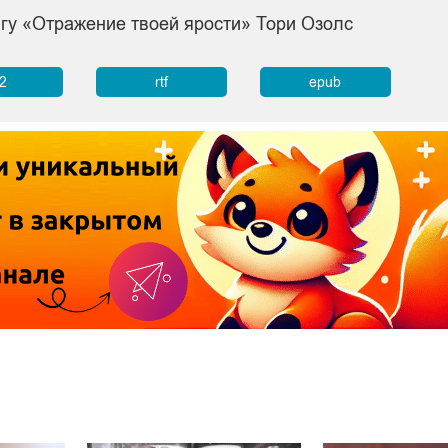
игу «Отражение твоей ярости» Тори Озолс
b2
rtf
epub