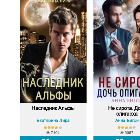
Наследник Альфы
Не сирота. Д
олигарха
Екатерина Лира
Анна Бигси
7104
3087