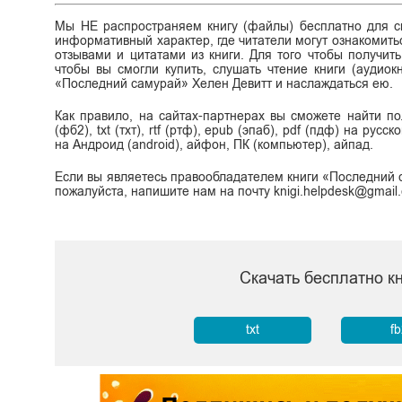
Мы НЕ распространяем книгу (файлы) бесплатно для ск
информативный характер, где читатели могут ознакомитьс
отзывами и цитатами из книги. Для того чтобы получит
чтобы вы смогли купить, слушать чтение книги (аудиок
«Последний самурай» Хелен Девитт и наслаждаться ею.
Как правило, на сайтах-партнерах вы сможете найти п
(фб2), txt (тхт), rtf (ртф), epub (эпаб), pdf (пдф) на ру
на Андроид (android), айфон, ПК (компьютер), айпад.
Если вы являетесь правообладателем книги «Последний с
пожалуйста, напишите нам на почту knigi.helpdesk@gmail
Скачать бесплатно к
txt
f