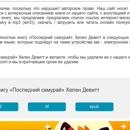
ачки, поскольку это нарушает авторское право. Наш сайт носит
я с интересным описанием книги от нашего сайта, с аннотацией от
ь книгу, мы предлагаем предлагаем список ссылок интернет-магаз
нигу в mp3 (мп3)), скачать / загрузить или читать онлайн полну
олностью книгу «Последний самурай» Хелен Девитт в следующих
сском языке, которые подойдут на такие устройства как - электронная
амурай» Хелен Девитт и желаете, чтобы мы удалили ее с нашего к
.com и мы в кратчайшие сроки ее удалим.
нигу «Последний самурай» Хелен Девитт
b2
rtf
epub