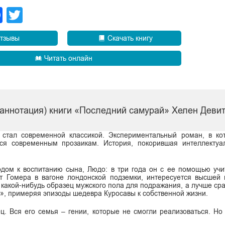
legram
Facebook
Twitter
тзывы
Скачать книгу
Читать онлайн
(аннотация) книги «Последний самурай» Хелен Деви
 стал современной классикой. Экспериментальный роман, в ко
ся современным прозаикам. История, покорившая интеллектуа
дом к воспитанию сына, Людо: в три года он с ее помощью учит
ет Гомера в вагоне лондонской подземки, интересуется высшей
какой-нибудь образец мужского пола для подражания, а лучше сраз
», примеряя эпизоды шедевра Куросавы к собственной жизни.
ц. Вся его семья – гении, которые не смогли реализоваться. Но 