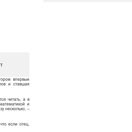
тт
тором впервые
лов и ставшая
ся читать, а в
 математикой и
у несколько, –
что если отец,