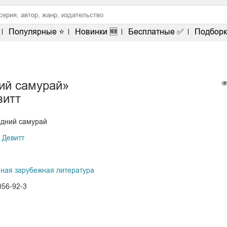
Популярные ⭐
Новинки 🆕
Бесплатные ✅
Подборк
ий самурай»
витт
едний самурай
 Девитт
ная зарубежная литература
056-92-3