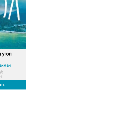
 угол
акман
1
ать