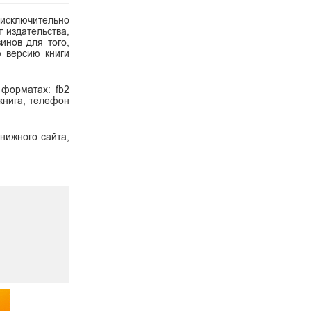
 исключительно
 издательства,
инов для того,
ю версию книги
 форматах: fb2
 книга, телефон
нижного сайта,