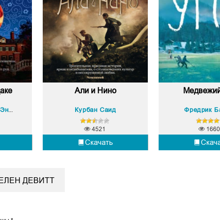
аке
Али и Нино
Медвежий
Курбан Саид
Фредрик Б
Вирджиния Клео Эндрюс
4521
1660
Скачать
Скач
ЕЛЕН ДЕВИТТ