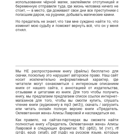
использовании чёрной магии, заклеймили отступницей и
беременную отправили туда, где жизнь человека ничего не
стоит, — в место, где доживают свои дни все преступники с
погасшим даром, на рудники, добывать магические камни.
Но предатель не знает, что там мне суждено найти то, что
изменит мою судьбу и поможет вернуть всё, что он у меня
отнял.
Мы НЕ распространяем книгу (файлы) бесплатно для
скачки, поскольку это нарушает авторское право. Наш сайт
носит исключительно информативный характер, где
читатели могут ознакомиться с интересным описанием
книги от нашего сайта, с аннотацией от издательства,
отзывами и цитатами из книги. Для того чтобы получить
книгу, мы предлагаем предлагаем список ссылок интернет-
магазинов для того, чтобы вы смогли купить, слушать
чтение книги (аудиокнигу в mp3 (мп3)), скачать / загрузить
или читать онлайн полную версию книги «Предатель.
Оклеветанная жена» Алисы Лавровой и наслаждаться ею.
Как правило, на сайтах-партнерах вы сможете найти
полностью книгу «Предатель. Оклеветанная жена» Алисы
Лавровой в следующих форматах: fb2 (фб2), txt (тхт), rtf
(ртф), epub (эпаб), pdf (пдф) на русском языке, которые