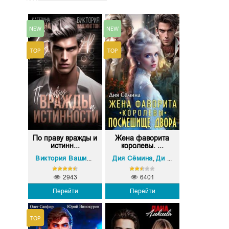
По праву вражды и
Жена фаворита
истинн...
королевы. ...
Екатерина Юдина
Дия Сёмина
Ди Сёмина
Виктория Вашингтон
,
,
2943
6401
Перейти
Перейти