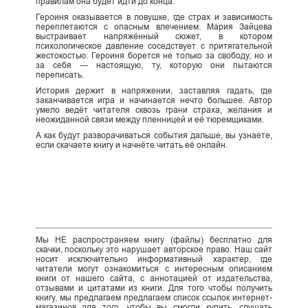
правилам она будет идти до конца.
Героиня оказывается в ловушке, где страх и зависимость
переплетаются с опасным влечением. Мария Зайцева
выстраивает напряжённый сюжет, в котором
психологическое давление соседствует с притягательной
жестокостью. Героиня борется не только за свободу, но и
за себя — настоящую, ту, которую они пытаются
переписать.
История держит в напряжении, заставляя гадать, где
заканчивается игра и начинается нечто большее. Автор
умело ведёт читателя сквозь грани страха, желания и
неожиданной связи между пленницей и её тюремщиками.
А как будут разворачиваться события дальше, вы узнаете,
если скачаете книгу и начнёте читать её онлайн.
Мы НЕ распространяем книгу (файлы) бесплатно для
скачки, поскольку это нарушает авторское право. Наш сайт
носит исключительно информативный характер, где
читатели могут ознакомиться с интересным описанием
книги от нашего сайта, с аннотацией от издательства,
отзывами и цитатами из книги. Для того чтобы получить
книгу, мы предлагаем предлагаем список ссылок интернет-
магазинов для того, чтобы вы смогли купить, слушать