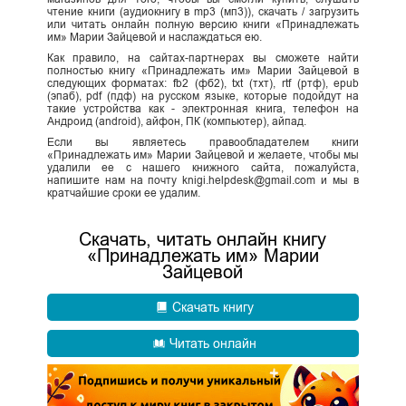
чтение книги (аудиокнигу в mp3 (мп3)), скачать / загрузить
или читать онлайн полную версию книги «Принадлежать
им» Марии Зайцевой и наслаждаться ею.
Как правило, на сайтах-партнерах вы сможете найти
полностью книгу «Принадлежать им» Марии Зайцевой в
следующих форматах: fb2 (фб2), txt (тхт), rtf (ртф), epub
(эпаб), pdf (пдф) на русском языке, которые подойдут на
такие устройства как - электронная книга, телефон на
Андроид (android), айфон, ПК (компьютер), айпад.
Если вы являетесь правообладателем книги
«Принадлежать им» Марии Зайцевой и желаете, чтобы мы
удалили ее с нашего книжного сайта, пожалуйста,
напишите нам на почту knigi.helpdesk@gmail.com и мы в
кратчайшие сроки ее удалим.
Скачать, читать онлайн книгу
«Принадлежать им» Марии
Зайцевой
Скачать книгу
Читать онлайн