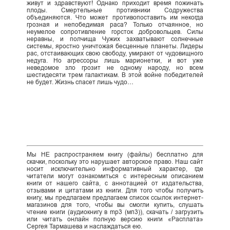
живут и здравствуют! Однако приходит время пожинать
плоды. Смертельные противники Содружества
объединяются. Что может противопоставить им некогда
грозная и непобедимая раса? Только отчаянное, но
неумелое сопротивление горсток добровольцев. Силы
неравны, и полчища Чужих захватывают солнечные
системы, яростно уничтожая бесценные планеты. Лидеры
рас, отстаивающих свою свободу, умирают от чудовищного
недуга. Но агрессоры лишь марионетки, и вот уже
неведомое зло грозит не одному народу, но всем
шестидесяти трем галактикам. В этой войне победителей
не будет. Жизнь спасет лишь чудо…
Мы НЕ распространяем книгу (файлы) бесплатно для
скачки, поскольку это нарушает авторское право. Наш сайт
носит исключительно информативный характер, где
читатели могут ознакомиться с интересным описанием
книги от нашего сайта, с аннотацией от издательства,
отзывами и цитатами из книги. Для того чтобы получить
книгу, мы предлагаем предлагаем список ссылок интернет-
магазинов для того, чтобы вы смогли купить, слушать
чтение книги (аудиокнигу в mp3 (мп3)), скачать / загрузить
или читать онлайн полную версию книги «Расплата»
Сергея Тармашева и наслаждаться ею.