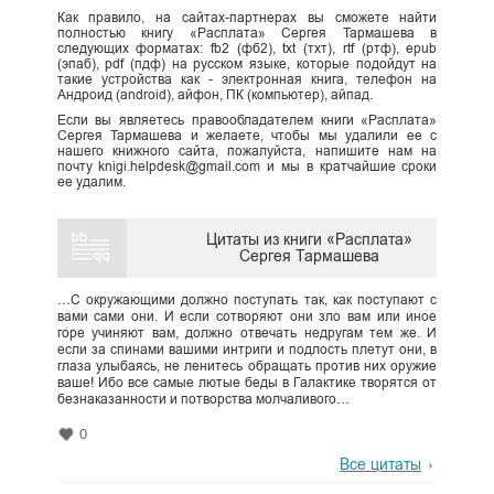
Как правило, на сайтах-партнерах вы сможете найти
полностью книгу «Расплата» Сергея Тармашева в
следующих форматах: fb2 (фб2), txt (тхт), rtf (ртф), epub
(эпаб), pdf (пдф) на русском языке, которые подойдут на
такие устройства как - электронная книга, телефон на
Андроид (android), айфон, ПК (компьютер), айпад.
Если вы являетесь правообладателем книги «Расплата»
Сергея Тармашева и желаете, чтобы мы удалили ее с
нашего книжного сайта, пожалуйста, напишите нам на
почту knigi.helpdesk@gmail.com и мы в кратчайшие сроки
ее удалим.
Цитаты из книги «Расплата»
Сергея Тармашева
…С окружающими должно поступать так, как поступают с
вами сами они. И если сотворяют они зло вам или иное
горе учиняют вам, должно отвечать недругам тем же. И
если за спинами вашими интриги и подлость плетут они, в
глаза улыбаясь, не ленитесь обращать против них оружие
ваше! Ибо все самые лютые беды в Галактике творятся от
безнаказанности и потворства молчаливого…
0
Все цитаты