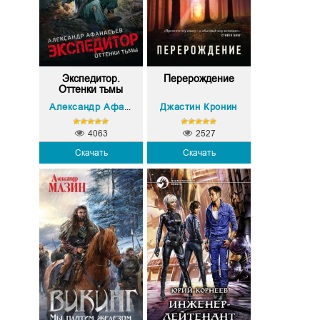
Экспедитор.
Перерождение
Оттенки тьмы
Джастин Кронин
Александр Афанасьев
4063
2527
Скачать
Скачать