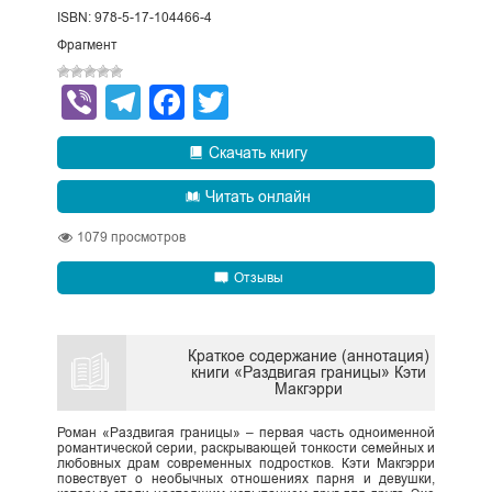
ISBN: 978-5-17-104466-4
Фрагмент
Viber
Telegram
Facebook
Twitter
Скачать книгу
Читать онлайн
1079
просмотров
Отзывы
Краткое содержание (аннотация)
книги «Раздвигая границы» Кэти
Макгэрри
Роман «Раздвигая границы» – первая часть одноименной
романтической серии, раскрывающей тонкости семейных и
любовных драм современных подростков. Кэти Макгэрри
повествует о необычных отношениях парня и девушки,