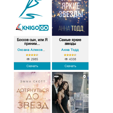
Боссов сын, или Я
Самые яркие
приним...
звезды
Анна Тодд
Оксана Алексеева
2985
4338
Скачать
Скачать