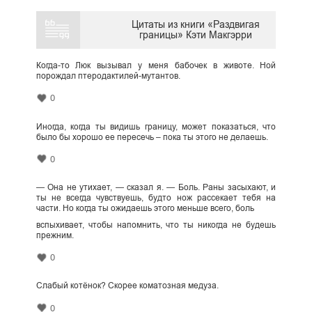
Цитаты из книги «Раздвигая
границы» Кэти Макгэрри
Когда-то Люк вызывал у меня бабочек в животе. Ной
порождал птеродактилей-мутантов.
0
Иногда, когда ты видишь границу, может показаться, что
было бы хорошо ее пересечь – пока ты этого не делаешь.
0
— Она не утихает, — сказал я. — Боль. Раны засыхают, и
ты не всегда чувствуешь, будто нож рассекает тебя на
части. Но когда ты ожидаешь этого меньше всего, боль
вспыхивает, чтобы напомнить, что ты никогда не будешь
прежним.
0
Слабый котёнок? Скорее коматозная медуза.
0