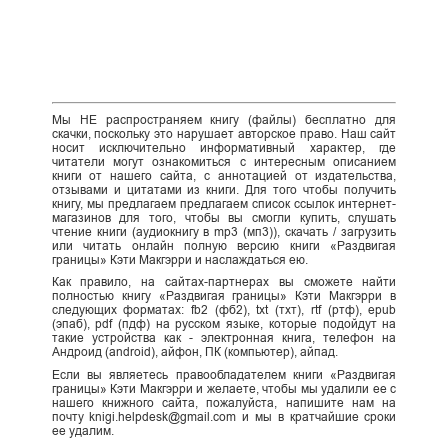
Мы НЕ распространяем книгу (файлы) бесплатно для
скачки, поскольку это нарушает авторское право. Наш сайт
носит исключительно информативный характер, где
читатели могут ознакомиться с интересным описанием
книги от нашего сайта, с аннотацией от издательства,
отзывами и цитатами из книги. Для того чтобы получить
книгу, мы предлагаем предлагаем список ссылок интернет-
магазинов для того, чтобы вы смогли купить, слушать
чтение книги (аудиокнигу в mp3 (мп3)), скачать / загрузить
или читать онлайн полную версию книги «Раздвигая
границы» Кэти Макгэрри и наслаждаться ею.
Как правило, на сайтах-партнерах вы сможете найти
полностью книгу «Раздвигая границы» Кэти Макгэрри в
следующих форматах: fb2 (фб2), txt (тхт), rtf (ртф), epub
(эпаб), pdf (пдф) на русском языке, которые подойдут на
такие устройства как - электронная книга, телефон на
Андроид (android), айфон, ПК (компьютер), айпад.
Если вы являетесь правообладателем книги «Раздвигая
границы» Кэти Макгэрри и желаете, чтобы мы удалили ее с
нашего книжного сайта, пожалуйста, напишите нам на
почту knigi.helpdesk@gmail.com и мы в кратчайшие сроки
ее удалим.