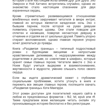
которые стали настоящим испытанием друг для друга. Эхо
Эмерсон и Ной Хатчинс встретились случайно, однако их
знакомство стало настоящим спасением для двух
израненных сердец.
Кроме стремительно развивающимися отношениями
влюбленных книга закручивает читателя в вихре интриг,
главной из которых является загадочная ночь Эхо с
бывшим парнем, после которой на руках девушки
появились странные шрамы. Они стали поводом для
сплетен и насмешек, повергая несчастную девушку в
отчаяние и отдаляя ее от школьных друзей. Память упорно
стирает воспоминания, однако главная героиня упорно
хочет докопаться до правды.
Книга «Раздвигая границы» – типичный подростковый
роман с бурлящими эмоциями и непростыми
нравственными дилеммами, с недоразумениями между
родителями и детьми, со «скелетами в шкафах», которые
хранят семьи главных героев. Читатели вместе с Эхо и
Ноем будут учиться выдержке и взаимопониманию,
жертвенности и мудрости, умению слышать голос своего
сердца.
Если вы ищете драматический сюжет с глубокими
социальными проблемами, хотите утонуть в книге и
пережить все эмоции главных героев, поспешите скачать
«Раздвигая границы» Кэти Макгэрри.
Этот роман доступен для посетителей нашего сайта в
любом из предложенных форматов – fb2, txt, epub или rtf.
Также предлагаем всем желающим читать онлайн эту
пронизывающую историю бесплатно и без регистрации.