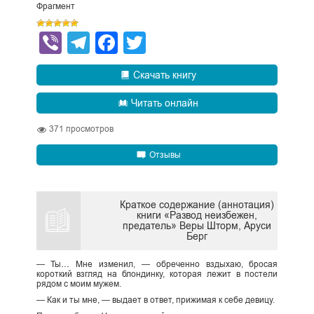
Фрагмент
Viber
Telegram
Facebook
Twitter
Скачать книгу
Читать онлайн
371
просмотров
Отзывы
Краткое содержание (аннотация)
книги «Развод неизбежен,
предатель» Веры Шторм, Аруси
Берг
— Ты… Мне изменил, — обреченно вздыхаю, бросая
короткий взгляд на блондинку, которая лежит в постели
рядом с моим мужем.
— Как и ты мне, — выдает в ответ, прижимая к себе девицу.