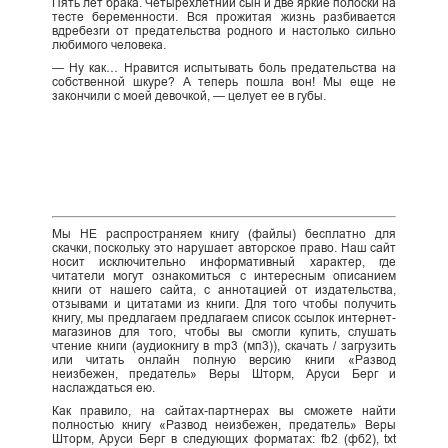
Пять лет брака. Четырехлетний сын и две яркие полоски на
тесте беременности. Вся прожитая жизнь разбивается
вдребезги от предательства родного и настолько сильно
любимого человека.
— Ну как… Нравится испытывать боль предательства на
собственной шкуре? А теперь пошла вон! Мы еще не
закончили с моей девочкой, — целует ее в губы.
Мы НЕ распространяем книгу (файлы) бесплатно для
скачки, поскольку это нарушает авторское право. Наш сайт
носит исключительно информативный характер, где
читатели могут ознакомиться с интересным описанием
книги от нашего сайта, с аннотацией от издательства,
отзывами и цитатами из книги. Для того чтобы получить
книгу, мы предлагаем предлагаем список ссылок интернет-
магазинов для того, чтобы вы смогли купить, слушать
чтение книги (аудиокнигу в mp3 (мп3)), скачать / загрузить
или читать онлайн полную версию книги «Развод
неизбежен, предатель» Веры Шторм, Аруси Берг и
наслаждаться ею.
Как правило, на сайтах-партнерах вы сможете найти
полностью книгу «Развод неизбежен, предатель» Веры
Шторм, Аруси Берг в следующих форматах: fb2 (фб2), txt