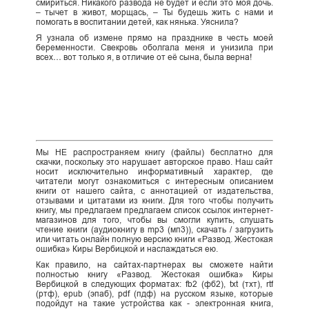
смириться. Никакого развода не будет и если это моя дочь.
– тычет в живот, морщась, – Ты будешь жить с нами и
помогать в воспитании детей, как нянька. Уяснила?
Я узнала об измене прямо на празднике в честь моей
беременности. Свекровь оболгала меня и унизила при
всех… вот только я, в отличие от её сына, была верна!
Мы НЕ распространяем книгу (файлы) бесплатно для
скачки, поскольку это нарушает авторское право. Наш сайт
носит исключительно информативный характер, где
читатели могут ознакомиться с интересным описанием
книги от нашего сайта, с аннотацией от издательства,
отзывами и цитатами из книги. Для того чтобы получить
книгу, мы предлагаем предлагаем список ссылок интернет-
магазинов для того, чтобы вы смогли купить, слушать
чтение книги (аудиокнигу в mp3 (мп3)), скачать / загрузить
или читать онлайн полную версию книги «Развод. Жестокая
ошибка» Киры Вербицкой и наслаждаться ею.
Как правило, на сайтах-партнерах вы сможете найти
полностью книгу «Развод. Жестокая ошибка» Киры
Вербицкой в следующих форматах: fb2 (фб2), txt (тхт), rtf
(ртф), epub (эпаб), pdf (пдф) на русском языке, которые
подойдут на такие устройства как - электронная книга,